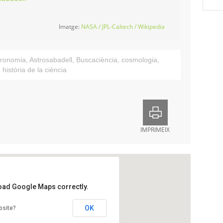
Imatge:
NASA / JPL-Caltech / Wikipedia
tronomia
,
Astrosabadell
,
Buscaciència
,
cosmologia
,
,
història de la ciència
IMPRIMEIX
load Google Maps correctly.
ronòmica de Sabadell
OK
bsite?
 s/n