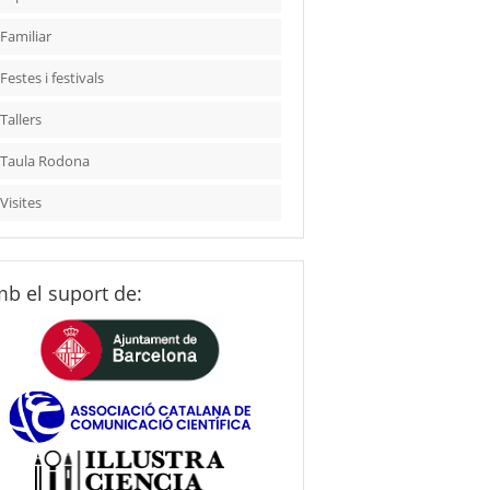
Familiar
Festes i festivals
Tallers
Taula Rodona
Visites
b el suport de: