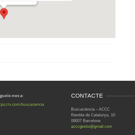
CONTACTE
gueix-nos a:
tps://x.com/buscaciencia
Buscaciència – ACCC
Rambla de Catalunya, 10
08007 Barcelona
acccgestio@gmail.com