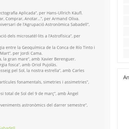
ctografia Aplicada”, per Hans-Ullrich Käufl.
r, Comprar, Anotar…”, per Armand Oliva.
iversari de l’Agrupació Astronòmica Sabadell”,
ió dels microsatèl·lits a l’Astrofísica”, per
ia entre la Geoquímica de la Conca de Río Tinto i
Mart”, per Jordi Cama.
, la gran mare”, amb Xavier Berenguer.
gia fosca”, amb Oriol Pujolàs.
seig pel Sol, la nostra estrella”, amb Carles
Am
rtícules fonamentals, simetries i assimetries”,
psi total de Sol del 9 de març”, amb Àngel
veniments astronòmics del darrer semestre”,
Sabadell