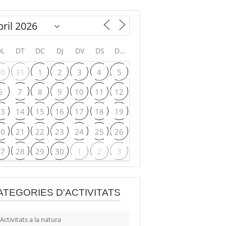
DL
DT
DC
DJ
DV
DS
DG
30
31
1
2
3
4
5
6
7
8
9
10
11
12
13
14
15
16
17
18
19
20
21
22
23
24
25
26
27
28
29
30
1
2
3
ATEGORIES D'ACTIVITATS
Activitats a la natura