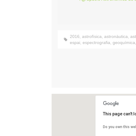
2016
,
astrofísica
,
astronàutica
,
as
espai
,
espectrografia
,
geoquímica
This page can't 
Agrupació Ast
Do you own this we
Prat de la Riba,
Sabadell