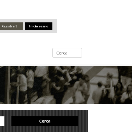
Registra't
Inicia sessió
Cerca