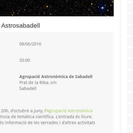
 Astrosabadell
08/06/2016
20:00
Agrupació Astronòmica de Sabadell
Prat de la Riba, s/n
Sabadell
20h, d’octubre a juny, l’
Agrupació Astronòmica
cia de temàtica científica. L’entrada és lliure.
 informació de les xerrades i d’altres activitats