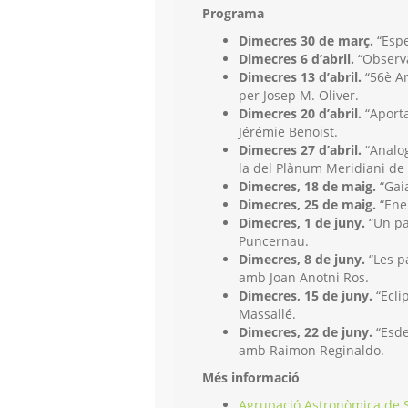
Programa
Dimecres 30 de març.
“Espe
Dimecres 6 d’abril.
“Observa
Dimecres 13 d’abril.
“56è An
per Josep M. Oliver.
Dimecres 20 d’abril.
“Aportac
Jérémie Benoist.
Dimecres 27 d’abril.
“Analog
la del Plànum Meridiani de 
Dimecres, 18 de maig.
“Gaia
Dimecres, 25 de maig.
“Ener
Dimecres, 1 de juny.
“Un pas
Puncernau.
Dimecres, 8 de juny.
“Les pa
amb Joan Anotni Ros.
Dimecres, 15 de juny.
“Ecli
Massallé.
Dimecres, 22 de juny.
“Esde
amb Raimon Reginaldo.
Més informació
Agrupació Astronòmica de 