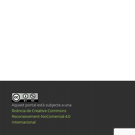
Aquest portal està subjecte a una
llicència de Creative Commons
Reconeixement-NoComercial 4.0
Internacional