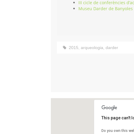
III cicle de conferències d’
Museu Darder de Banyoles
2015
,
arqueologia
,
darder
This page can't 
Museu Dar
Do you own this we
Plaça dels 