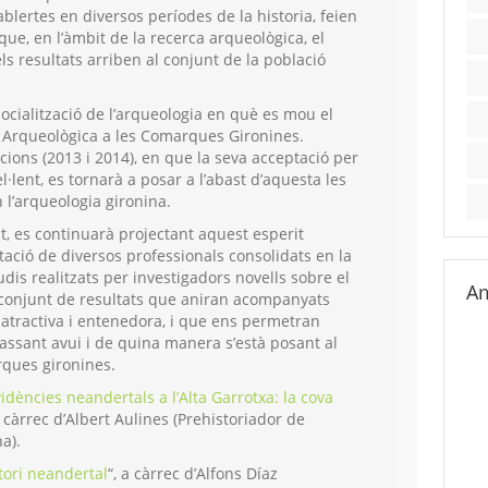
blertes en diversos períodes de la historia, feien
que, en l’àmbit de la recerca arqueològica, el
ls resultats arriben al conjunt de la població
socialització de l’arqueologia en què es mou el
t Arqueològica a les Comarques Gironines.
ions (2013 i 2014), en que la seva acceptació per
el·lent, es tornarà a posar a l’abast d’aquesta les
l’arqueologia gironina.
t, es continuarà projectant aquest esperit
tació de diversos professionals consolidats en la
tudis realitzats per investigadors novells sobre el
Am
 conjunt de resultats que aniran acompanyats
atractiva i entenedora, i que ens permetran
assant avui i de quina manera s’està posant al
rques gironines.
idències neandertals a l’Alta Garrotxa: la cova
a càrrec d’Albert Aulines (Prehistoriador de
a).
itori neandertal
“, a càrrec d’Alfons Díaz