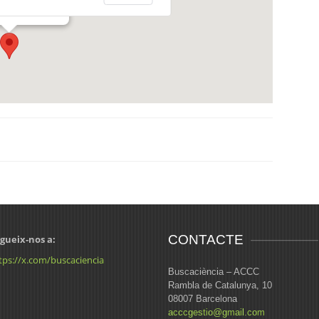
CONTACTE
gueix-nos a:
tps://x.com/buscaciencia
Buscaciència – ACCC
Rambla de Catalunya, 10
08007 Barcelona
acccgestio@gmail.com