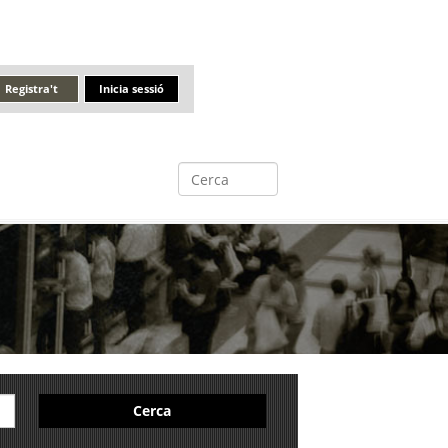
Registra't
Inicia sessió
Cerca