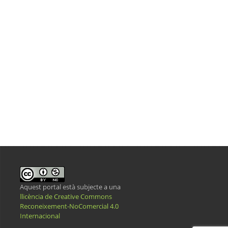
Aquest portal està subjecte a una
llicència de Creative Commons
Reconeixement-NoComercial 4.0
Internacional