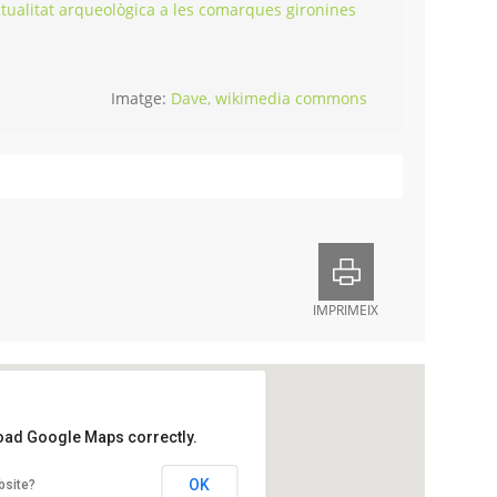
actualitat arqueològica a les comarques gironines
Imatge:
Dave, wikimedia commons
IMPRIMEIX
load Google Maps correctly.
der de Banyoles
OK
bsite?
Estudis, 2