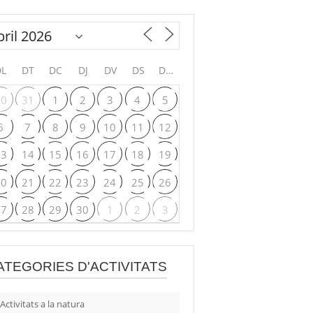
DL
DT
DC
DJ
DV
DS
DG
30
31
1
2
3
4
5
6
7
8
9
10
11
12
13
14
15
16
17
18
19
20
21
22
23
24
25
26
27
28
29
30
1
2
3
ATEGORIES D'ACTIVITATS
Activitats a la natura