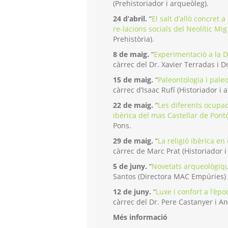
(Prehistoriador i arqueòleg).
24 d’abril.
“
El salt d’allò concret 
re-lacions socials del Neolític Mig
Prehistòria).
8 de maig.
“
Experimentació a la Dr
càrrec del Dr. Xavier Terradas i D
15 de maig.
“
Paleontologia i paleol
càrrec d’Isaac Rufí (Historiador i 
22 de maig.
“
Les diferents ocupa
ibèrica del mas Castellar de Pontós
Pons.
29 de maig.
“
La religió ibèrica en 
càrrec de Marc Prat (Historiador i
5 de juny.
“
Novetats arqueològiqu
Santos (Directora MAC Empúries) 
12 de juny.
“
Luxe i confort a l’èp
càrrec del Dr. Pere Castanyer i An
Més informació