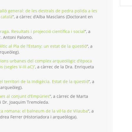
a allò general: de les destrals de pedra polida a les
 català
“, a càrrec d’Alba Masclans (Doctorant en
aga. Resultats i projecció científica i social
“, a
r. Antoni Palomo.
ític al Pla de l’Estany: un estat de la qüestió
“, a
arqueòleg).
cions urbanes del complex arqueològic d’època
 (segles V-III aC)”
, a càrrec de la Dra. Enriqueta
el territori de la Indigècia. Estat de la qüestió
“, a
 arqueòleg).
es al conjunt d’Empúries
“, a càrrec de Marta
i Dr. Joaquim Tremoleda.
oca romana: el balneum de la vil·la de Vilauba
“, a
drea Ferrer (Historiadora i arqueòloga).