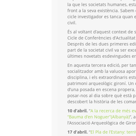
la que les societats humanes, esta
front a la seva existència. Sabem 
cicle investigador es tanca quan e
civil.
És al voltant d’aquest context de 
Cicle de Conferències d’Actualita
Després de les dues primeres edic
part de la societat civil va ser exc
últimes novetats esdevingudes en 
En aquesta tercera edició, per tan
socialitzador amb la valuosa apor
disciplina, i els extraordinaris es
patrimoni arqueològic gironí. Un
d’una posada en escena propera, 
posar-nos al dia sobre què està p
descobert la història de les coma
10 d’abril.
“
A la recerca de més ev
“Bauma d’en Noguer”(Albanyà)
“, 
l’Associació Arqueològica de Giron
17 d’abril.
“
El Pla de l’Estany: terr