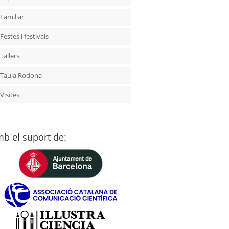
Familiar
Festes i festivals
Tallers
Taula Rodona
Visites
b el suport de: