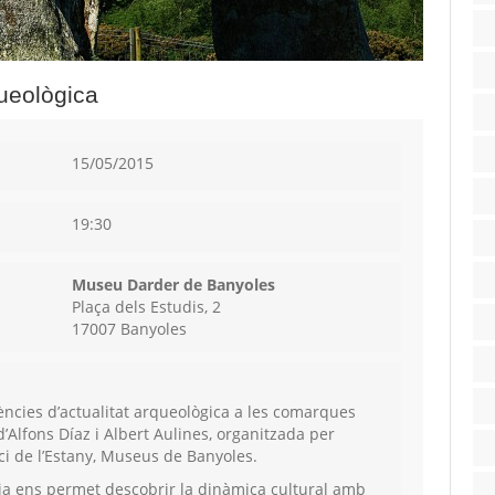
queològica
15/05/2015
19:30
Museu Darder de Banyoles
Plaça dels Estudis, 2
17007 Banyoles
rències d’actualitat arqueològica a les comarques
d’Alfons Díaz i Albert Aulines, organitzada per
ci de l’Estany, Museus de Banyoles.
ia ens permet descobrir la dinàmica cultural amb