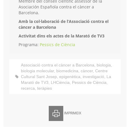
Membre del consell científic assessor de la
Asociación Española contra el càncer a
Barcelona.
Amb la col·laboració de l’Associació contra el
càncer a Barcelona
Activitat dins els actes de la Marató de TV3
Programa:
Pessics de Ciència
Associació contra el càncer a Barcelona
,
biologia
,
biologia molecular
,
biomedicina
,
càncer
,
Centre
Cultural Sant Josep
,
epigenètica
,
investigació
,
La
Marató de TV3
,
LHCiència
,
Pessics de Ciència
,
recerca
,
teràpies
IMPRIMEIX