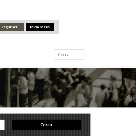
Registra't
Inicia sessió
Cerca