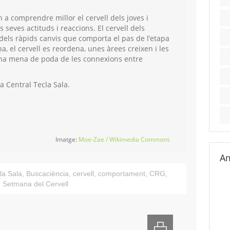
 a comprendre millor el cervell dels joves i
seves actituds i reaccions. El cervell dels
dels ràpids canvis que comporta el pas de l’etapa
pa, el cervell es reordena, unes àrees creixen i les
una mena de poda de les connexions entre
ca Central Tecla Sala.
Imatge:
Moe-Zae / Wikimedia Commons
Am
la Sala
,
Buscaciència
,
cervell
,
comportament
,
CRG
,
,
Setmana del Cervell