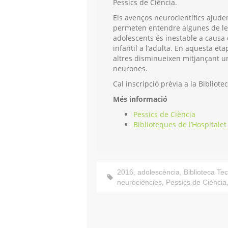
Pessics de Ciència.
Els avenços neurocientífics ajuden
permeten entendre algunes de les 
adolescents és inestable a causa 
infantil a l’adulta. En aquesta eta
altres disminueixen mitjançant 
neurones.
Cal inscripció prèvia a la Bibliote
Més informació
Pessics de Ciència
Biblioteques de l’Hospitalet
2016
,
adolescència
,
Biblioteca Tec
neurociències
,
Pessics de Ciència