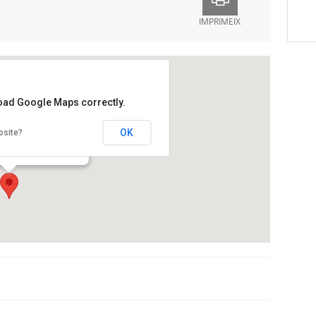
IMPRIMEIX
load Google Maps correctly.
ral Tecla Sala
OK
bsite?
p Tarradellas i Joan, 44