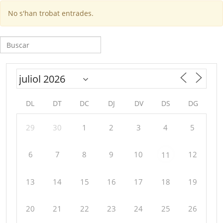
No s'han trobat entrades.
Cerca:
DL
DT
DC
DJ
DV
DS
DG
29
30
1
2
3
4
5
6
7
8
9
10
12
11
13
14
15
16
17
18
19
20
21
22
23
24
25
26