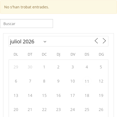
No s'han trobat entrades.
Cerca:
DL
DT
DC
DJ
DV
DS
DG
29
30
1
2
3
4
5
6
7
8
9
10
12
11
13
14
15
16
17
18
19
20
21
22
23
24
25
26