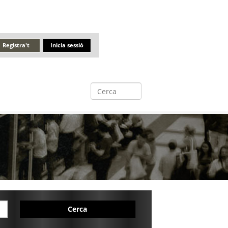
Registra't
Inicia sessió
Cerca