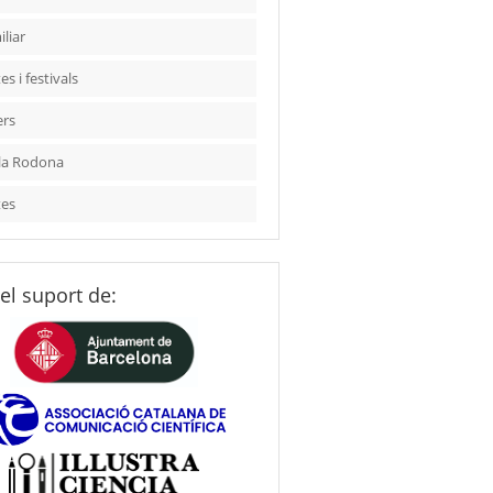
liar
es i festivals
ers
la Rodona
tes
el suport de: