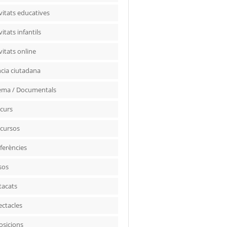
vitats educatives
vitats infantils
vitats online
ncia ciutadana
ema / Documentals
curs
cursos
ferències
sos
tacats
ectacles
osicions