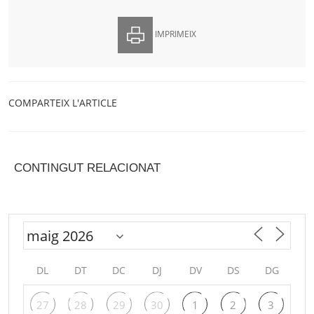
IMPRIMEIX
COMPARTEIX L'ARTICLE
CONTINGUT RELACIONAT
DL
DT
DC
DJ
DV
DS
DG
27
28
29
30
1
2
3