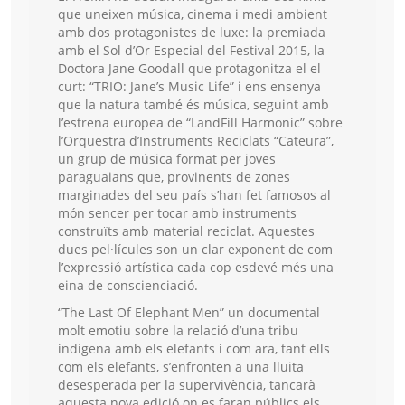
que uneixen música, cinema i medi ambient
amb dos protagonistes de luxe: la premiada
amb el Sol d’Or Especial del Festival 2015, la
Doctora Jane Goodall que protagonitza el el
curt: “TRIO: Jane’s Music Life” i ens ensenya
que la natura també és música, seguint amb
l’estrena europea de “LandFill Harmonic” sobre
l’Orquestra d’Instruments Reciclats “Cateura”,
un grup de música format per joves
paraguaians que, provinents de zones
marginades del seu país s’han fet famosos al
món sencer per tocar amb instruments
construïts amb material reciclat. Aquestes
dues pel·lícules son un clar exponent de com
l’expressió artística cada cop esdevé més una
eina de conscienciació.
“The Last Of Elephant Men” un documental
molt emotiu sobre la relació d’una tribu
indígena amb els elefants i com ara, tant ells
com els elefants, s’enfronten a una lluita
desesperada per la supervivència, tancarà
aquesta nova edició on es faran públics els