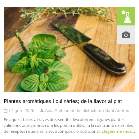
Plantes aromàtiques i culinàries; de la llavor al plat
17 gen. 2025
Aula Ambiental del districte de Sant Andreu
En aquest taller, a través dels sentits descobrirem algunes plantes
culinàries autòctones, com les poden utilitzar a la cuina amb exemples
de receptes i quina és la seva composició nutricional.
Llegeix-ne més…