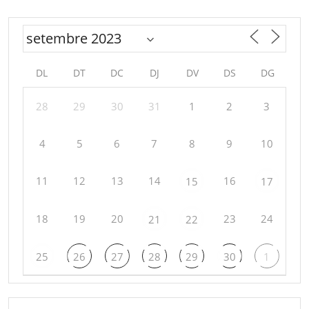
DL
DT
DC
DJ
DV
DS
DG
28
29
30
31
1
2
3
4
5
6
7
8
9
10
11
12
13
14
16
15
17
18
19
20
23
24
21
22
25
26
27
28
29
30
1