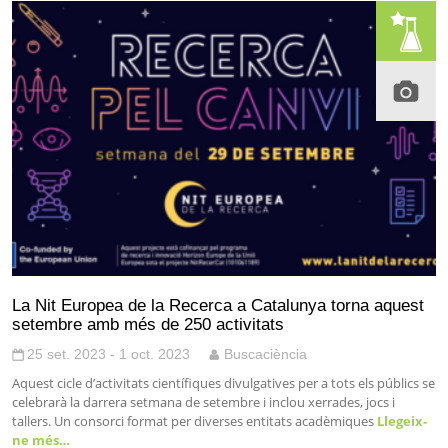
La Nit Europea de la Recerca a Catalunya torna aquest
setembre amb més de 250 activitats
25 set. 2023 - 1 oct. 2023
Buscaciència
Aquest cicle d’activitats científiques divulgatives per a tots els públics se
celebrarà la darrera setmana de setembre i inclou xerrades, jocs i
tallers. Un consorci format per diverses entitats acadèmiques
Llegeix-
ne més…