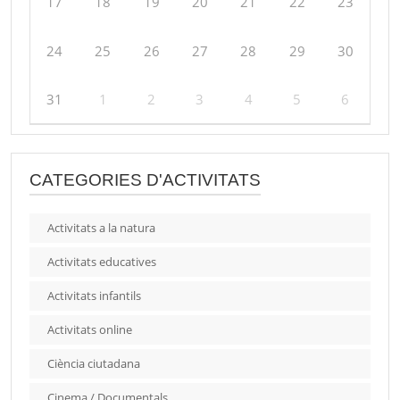
17
18
19
20
21
22
23
24
25
26
27
28
29
30
31
1
2
3
4
5
6
CATEGORIES D'ACTIVITATS
Activitats a la natura
Activitats educatives
Activitats infantils
Activitats online
Ciència ciutadana
Cinema / Documentals