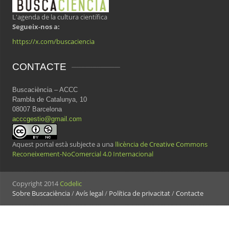
L'agenda de la cultura científica
Segueix-nos a:
https://x.com/buscaciencia
CONTACTE
Buscaciència – ACCC
Rambla de Catalunya, 10
08007 Barcelona
acccgestio@gmail.com
Aquest portal està subjecte a una
llicència de Creative Commons
Reconeixement-NoComercial 4.0 Internacional
Copyright 2014
Codelic
Sobre Buscaciència
/
Avís legal
/
Política de privacitat
/
Contacte