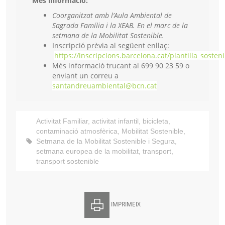
Més informació:
Coorganitzat amb l’Aula Ambiental de
Sagrada Família i la XEAB. En el marc de la
setmana de la Mobilitat Sostenible.
Inscripció prèvia al següent enllaç:
https://inscripcions.barcelona.cat/plantilla_sosten
Més informació trucant al 699 90 23 59 o
enviant un correu a
santandreuambiental@bcn.cat
Activitat Familiar
,
activitat infantil
,
bicicleta
,
contaminació atmosfèrica
,
Mobilitat Sostenible
,
Setmana de la Mobilitat Sostenible i Segura
,
setmana europea de la mobilitat
,
transport
,
transport sostenible
IMPRIMEIX