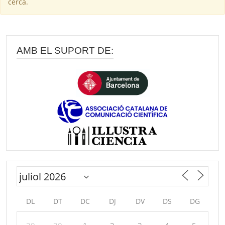
cerca.
AMB EL SUPORT DE:
DL
DT
DC
DJ
DV
DS
DG