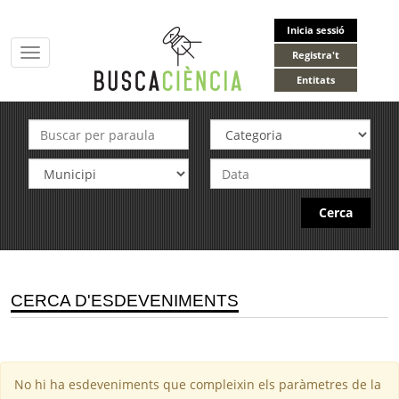
Inicia sessió
Toggle
Registra't
navigation
Entitats
Cerca
CERCA D'ESDEVENIMENTS
No hi ha esdeveniments que compleixin els paràmetres de la