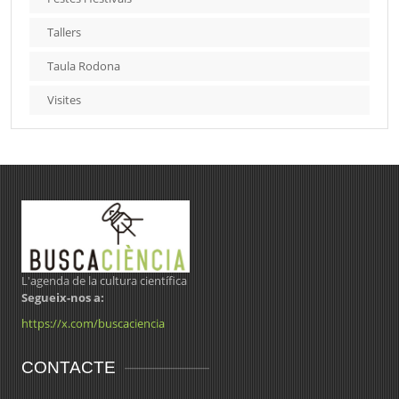
Tallers
Taula Rodona
Visites
L'agenda de la cultura científica
Segueix-nos a:
https://x.com/buscaciencia
CONTACTE