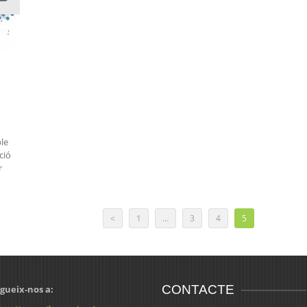
ble
ció
r
<
1
…
3
4
5
CONTACTE
gueix-nos a: