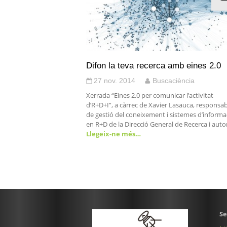
Difon la teva recerca amb eines 2.0
27 nov. 2014
Buscaciència
Xerrada “Eines 2.0 per comunicar l’activitat
d’R+D+I”, a càrrec de Xavier Lasauca, responsa
de gestió del coneixement i sistemes d’informa
en R+D de la Direcció General de Recerca i auto
Llegeix-ne més…
Se