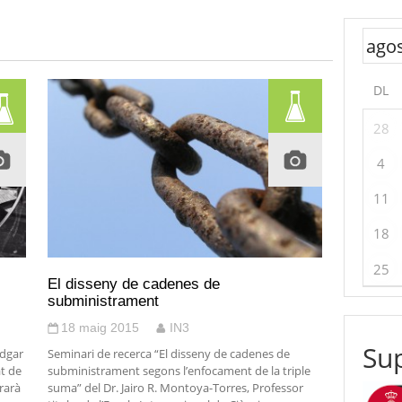
DL
28
4
11
18
25
El disseny de cadenes de
subministrament
18 maig 2015
IN3
Sup
Edgar
Seminari de recerca “El disseny de cadenes de
t de
subministrament segons l’enfocament de la triple
rarà
suma” del Dr. Jairo R. Montoya-Torres, Professor