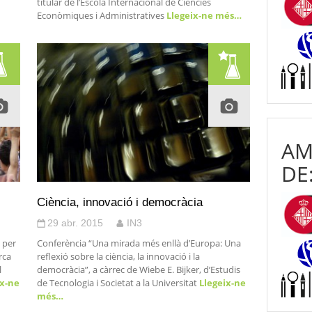
titular de l’Escola Internacional de Ciències
Econòmiques i Administratives
Llegeix-ne més…
AM
DE
Ciència, innovació i democràcia
29 abr. 2015
IN3
 per
Conferència “Una mirada més enllà d’Europa: Una
rca
reflexió sobre la ciència, la innovació i la
l
democràcia”, a càrrec de Wiebe E. Bijker, d’Estudis
x-ne
de Tecnologia i Societat a la Universitat
Llegeix-ne
més…