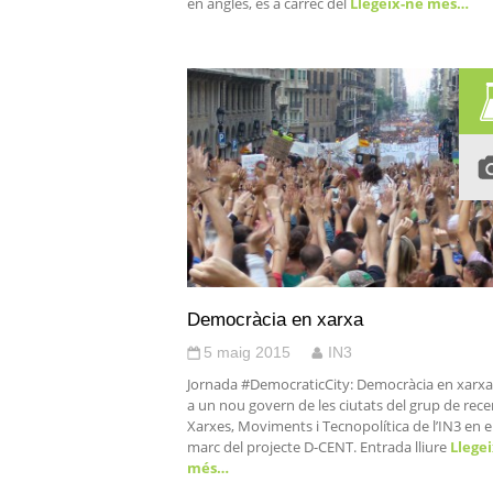
en anglès, és a càrrec del
Llegeix-ne més…
Democràcia en xarxa
5 maig 2015
IN3
Jornada #DemocraticCity: Democràcia en xarxa
a un nou govern de les ciutats del grup de rece
Xarxes, Moviments i Tecnopolítica de l’IN3 en e
marc del projecte D-CENT. Entrada lliure
Llegei
més…