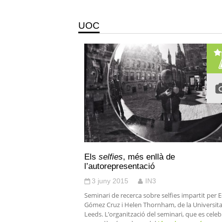
UOC
Els
selfies
, més enllà de
l’autorepresentació
3 juny 2015
IN3
Seminari de recerca sobre selfies impartit per 
Gómez Cruz i Helen Thornham, de la Universita
Leeds. L’organització del seminari, que es celeb