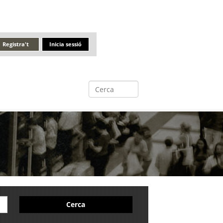
Registra't
Inicia sessió
Cerca