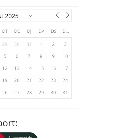
DT
DC
DJ
DV
DS
DG
29
30
31
1
2
3
5
6
7
8
9
10
12
13
14
15
16
17
19
20
21
22
23
24
26
27
28
29
30
31
ort: