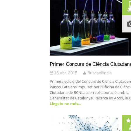
Primer Concurs de Ciència Ciutadan
16 abr. 2015
Buscaciència
Primera edició del Concurs de Ciència Ciutadan
Països Catalans impulsat per l’Oficina de Ciènci
Ciutadana de BCNLab, en col·laboració amb la
Generalitat de Catalunya, Recerca en Acció, la 
Llegeix-ne més…