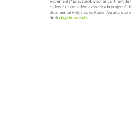
excrements? És sostenible continuar tirant de 
cadena? Us convidem a assistir a la projecció d
documental Holy shit, de Rubén Abruña, que e
durà
Llegeix-ne més…