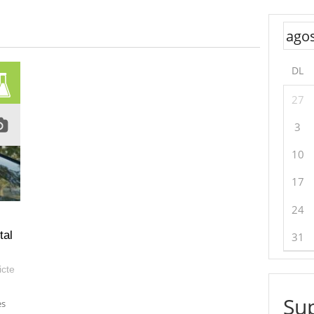
DL
27
3
10
17
24
tal
31
icte
Sup
es