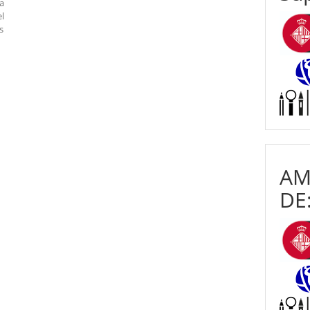
la
el
s
AM
DE