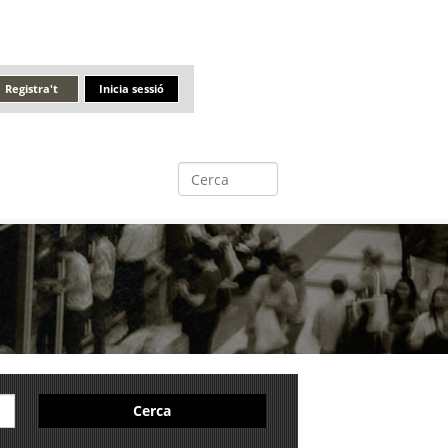
Registra't
Inicia sessió
Cerca