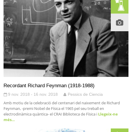
Recordant Richard Feynman (1918-1988)
9 nov. 2018 - 16 nov. 2018
Pessics de Ciencia
Amb motiu de la celebració del centenari del naixement de Richard
Feynman, -premi Nobel de Física el 1965 pel seu treball en
electrodinàmica quàntica- el CRAI Biblioteca de Física i
Llegeix-ne
més…