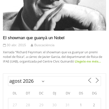
El showman que guanyà un Nobel
30 abr. 2015
Buscaciència
Xerrada “Richard Feynman: el showman que va guanyar un premi
nobel de física”, a càrrec de Javier Garcia, del departmanet de física de
IFAE (UAB), organitzada pel Centre Cívic Guinardó
Llegeix-ne més…
DL
DT
DC
DJ
DV
DS
DG
27
28
29
30
31
1
2