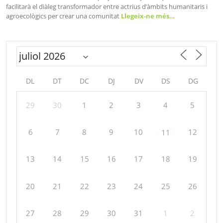
facilitarà el diàleg transformador entre actrius d’àmbits humanitaris i
agroecològics per crear una comunitat
Llegeix-ne més…
DL
DT
DC
DJ
DV
DS
DG
29
30
1
2
3
4
5
6
7
8
9
10
12
11
13
14
15
16
17
18
19
20
21
22
23
24
25
26
27
28
29
30
31
1
2