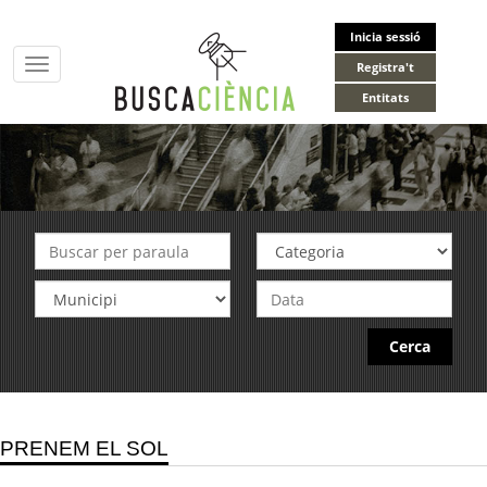
Inicia sessió
Toggle
Registra't
navigation
Entitats
Cerca
PRENEM EL SOL