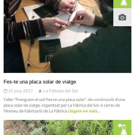
Fes-te una placa solar de viatge
10 juny 2017
La Fàbrica del Sol
Taller “Prenguem el sol! Fes-te una placa solar”, de construcció d’una
placa solar de viatge, organitzat per La Fàbrica del Sol. A càrrec de
l’Ateneu de Fabricació de La Fàbrica
Llegeix-ne més…