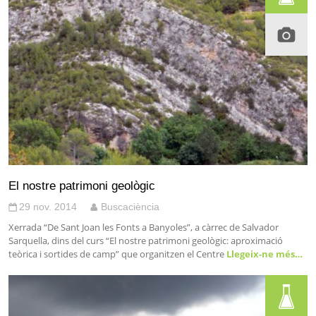
El nostre patrimoni geològic
29 nov. 2014
Buscaciència
Xerrada “De Sant Joan les Fonts a Banyoles”, a càrrec de Salvador
Sarquella, dins del curs “El nostre patrimoni geològic: aproximació
teòrica i sortides de camp” que organitzen el Centre
Llegeix-ne més…