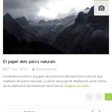
El paper dels parcs naturals
27 nov. 2014
Buscaciència
Conferència entorn al paper de protecció del patrimoni natural que
realitzen els parcs naturals, a càrrec de Josep M. Mallarach, amb motiu
de la celebració del centenari de la Secció
Llegeix-ne més…
<
1
2