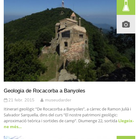
Geologia de Rocacorba a Banyoles
21 febr. 2015
museudarder
Itinerari geològic “De Rocacorba a Banyoles”, a càrrec de Ramon Julià i
Salvador Sarquella, dins del curs “El nostre patrimoni geològic:
aproximació teòrica i sortides de camp”. Diumenge 22, sortida
Llegeix-
ne més…