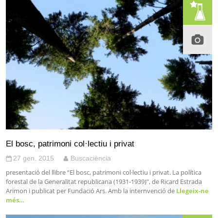
El bosc, patrimoni col·lectiu i privat
27 gen. 2015
Buscaciència
presentació del llibre “El bosc, patrimoni col·lectiu i privat. La política
forestal de la Generalitat republicana (1931-1939)”, de Ricard Estrada
Arimon i publicat per Fundació Ars. Amb la internvenció de
Llegeix-ne
més…