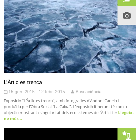
L’Àrtic es trenca
15 gen. 2015 - 12 febr. 2015
Buscaciència
Exposició “L’Àrtic es trenca”, amb fotografies d’Andoni Canela i
produïda per l’Obra Social “La Caixa”. L’exposició itinerant té com a
objectiu mostrar la singularitat dels ecosistemes de l’Àrtic i fer
Llegeix-
ne més…