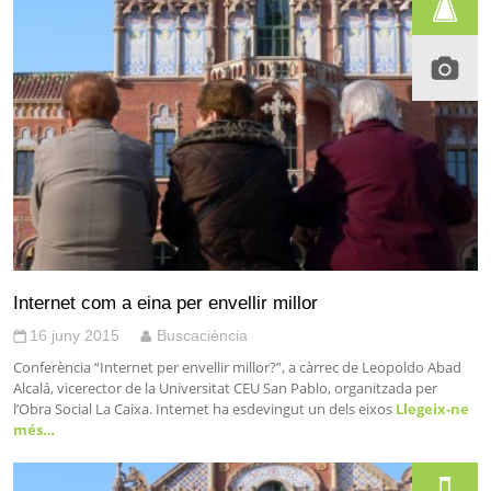
Internet com a eina per envellir millor
16 juny 2015
Buscaciència
Conferència “Internet per envellir millor?”, a càrrec de Leopoldo Abad
Alcalá, vicerector de la Universitat CEU San Pablo, organitzada per
l’Obra Social La Caixa. Internet ha esdevingut un dels eixos
Llegeix-ne
més…