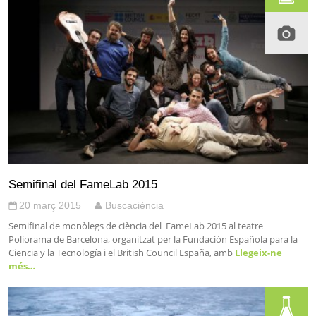
Semifinal del FameLab 2015
20 març 2015
Buscaciència
Semifinal de monòlegs de ciència del FameLab 2015 al teatre
Poliorama de Barcelona, organitzat per la Fundación Española para la
Ciencia y la Tecnología i el British Council España, amb
Llegeix-ne
més…