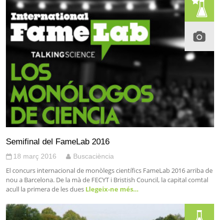
Semifinal del FameLab 2016
18 març 2016
Buscaciència
El concurs internacional de monòlegs científics FameLab 2016 arriba de
nou a Barcelona. De la mà de FECYT i Bristish Council, la capital comtal
acull la primera de les dues
Llegeix-ne més…