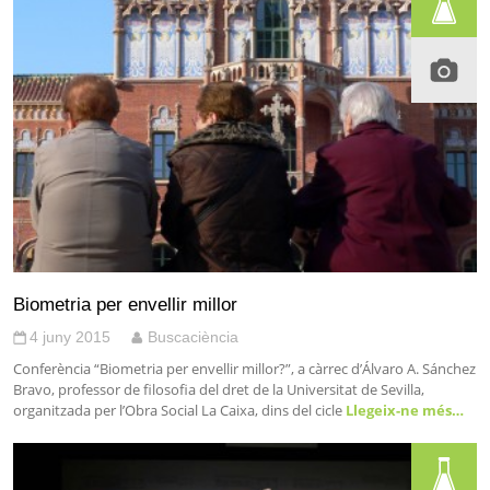
Biometria per envellir millor
4 juny 2015
Buscaciència
Conferència “Biometria per envellir millor?”, a càrrec d’Álvaro A. Sánchez
Bravo, professor de filosofia del dret de la Universitat de Sevilla,
organitzada per l’Obra Social La Caixa, dins del cicle
Llegeix-ne més…