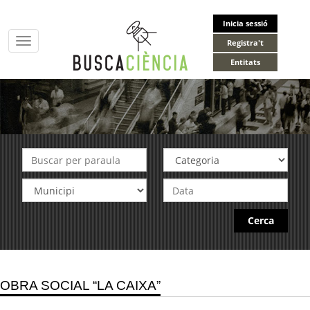
Inicia sessió
Toggle
Registra't
navigation
Entitats
Cerca
OBRA SOCIAL “LA CAIXA”