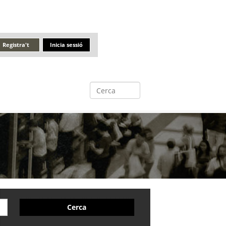
Registra't
Inicia sessió
Cerca