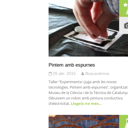
Pintem amb espurnes
26 abr. 2015
Buscaciència
Taller “Experimenta i juga amb les noves
tecnologies. Pintem amb espurnes”, organitzat
Museu de la Ciència i de la Tècnica de Cataluny
Dibuixem un robot amb pintura conductiva
d’electricitat,
Llegeix-ne més…