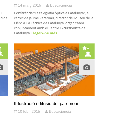
14 març 2015
Buscaciència
 i
Conferència “La telegrafia òptica a Catalunya”, a
ari de
càrrec de Jaume Perarnau, director del Museu de la
Ciència i la Tècnica de Catalunya, organitzada
conjuntament amb el Centre Excursionista de
Catalunya.
Llegeix-ne més…
Il·lustració i difusió del patrimoni
10 febr. 2015
Buscaciència