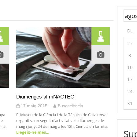
DL
27
3
10
17
24
Diumenges al mNACTEC
31
17 maig 2015
Buscaciència
nya
El Museu de la Ciència i de la Tècnica de Catalunya
de
organitza un seguit d’activitats els diumenges de
lia:
maig i juny. 24 de maig a les 12h. Ciència en família:
Sup
Llegeix-ne més…