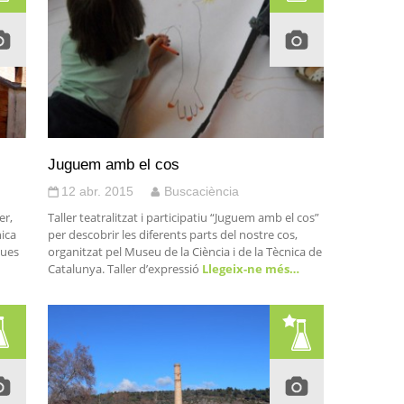
Juguem amb el cos
12 abr. 2015
Buscaciència
er,
Taller teatralitzat i participatiu “Juguem amb el cos”
nica
per descobrir les diferents parts del nostre cos,
ques
organitzat pel Museu de la Ciència i de la Tècnica de
Catalunya. Taller d’expressió
Llegeix-ne més…