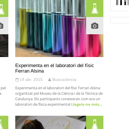
Experimenta en el laboratori del físic
Ferran Alsina
19 abr. 2015
Buscaciència
 pel
Experimenta en el laboratori del físic Ferran Alsina
a.
organitzat pel Museu de la Ciència i de la Tècnica de
Catalunya. Els participants coneixeran com era un
laboratori de física experimental
Llegeix-ne més…