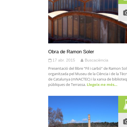
Obra de Ramon Soler
17 abr. 2015
Buscaciència
Presentació del llibre “Fil i carbó” de Ramon Sol
organitzada pel Museu de la Ciència i de la Tèc
de Catalunya (mNACTEC) i la xarxa de bibliote
públiques de Terrassa.
Llegeix-ne més…