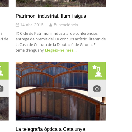
Patrimoni industrial, llum i aigua
14 abr. 2015
Buscaciència
 i
IX Cicle de Patrimoni Industrial de conferències i
ari de
entrega de premis del XX concurs artístic i literari de
la Casa de Cultura de la Diputació de Girona. El
tema d’enguany
Llegeix-ne més…
La telegrafia òptica a Catalunya