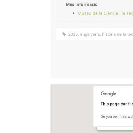
Més informació
Museu de la Ciència i la Tè
2015
,
enginyeria
,
història de la tè
This page can't 
Museu de la Ciència
Do you own this we
Rambla d'Ègara, 27
Terrassa