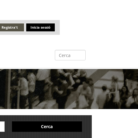
Registra't
Inicia sessió
Cerca