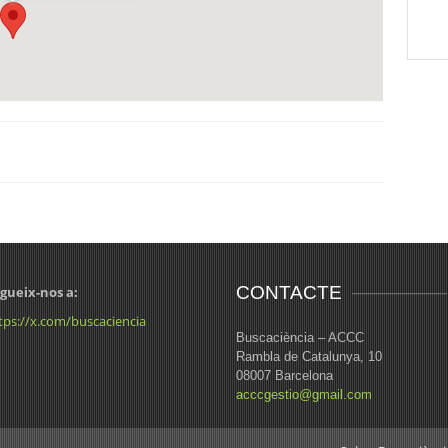
CONTACTE
gueix-nos a:
tps://x.com/buscaciencia
Buscaciència – ACCC
Rambla de Catalunya, 10
08007 Barcelona
acccgestio@gmail.com