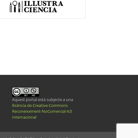
Aquest portal està subjecte a una
llicència de Creative Commons
Reconeixement-NoComercial 4.0
Internacional