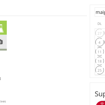
DL
27
4
11
18
25
t
Sup
tives