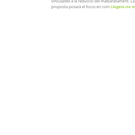
vinculades a la reducció del malbaratament. La
proposta posarà el focus en com
Llegeix-ne 