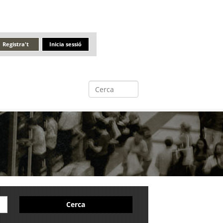
Registra't
Inicia sessió
Cerca