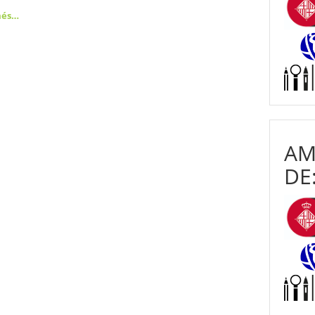
més…
AM
DE