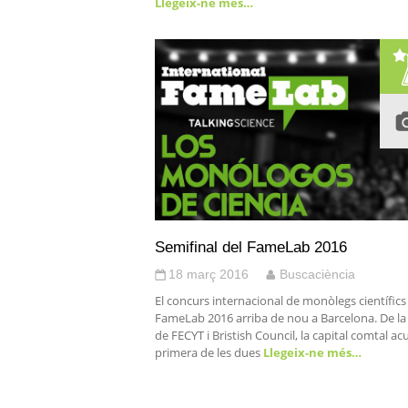
Llegeix-ne més…
Semifinal del FameLab 2016
18 març 2016
Buscaciència
El concurs internacional de monòlegs científics
FameLab 2016 arriba de nou a Barcelona. De l
de FECYT i Bristish Council, la capital comtal acul
primera de les dues
Llegeix-ne més…