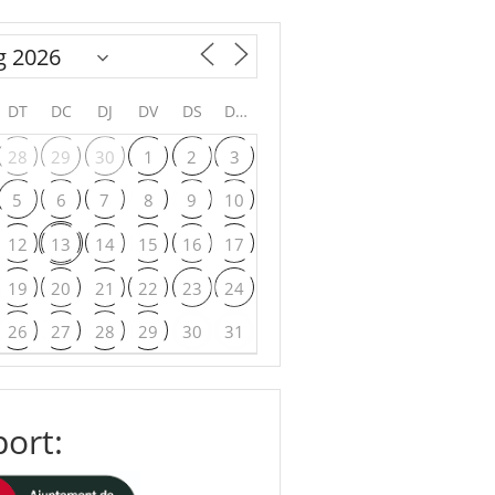
DT
DC
DJ
DV
DS
DG
28
29
30
1
2
3
5
6
7
8
9
10
12
13
14
15
16
17
19
20
21
22
23
24
26
27
28
29
30
31
ort: