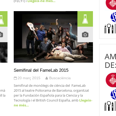
(FECYT) i
Llegeix-ne més…
AM
DE
Semifinal del FameLab 2015
20 març 2015
Buscaciència
Semifinal de monòlegs de ciència del FameLab
a mà
2015 al teatre Poliorama de Barcelona, organitzat
l la
per la Fundación Española para la Ciencia y la
Tecnología i el British Council España, amb
Llegeix-
ne més…