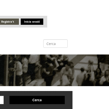
Registra't
Inicia sessió
Cerca