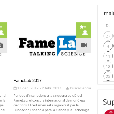
DL
27
4
11
18
25
FameLab 2017
17 gen. 2017 - 2 febr. 2017
Buscaciència
ional
Període d’inscripcions a la cinquena edició del
Sup
n la
FameLab, el concurs internacional de monòlegs
gía
científics. El certamen està organitzat per la
onal
Fundación Española para la Ciencia y la Tecnología