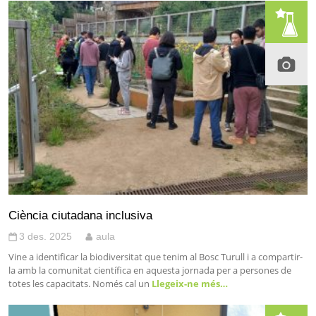
Ciència ciutadana inclusiva
3 des. 2025
aula
Vine a identificar la biodiversitat que tenim al Bosc Turull i a compartir-
la amb la comunitat científica en aquesta jornada per a persones de
totes les capacitats. Només cal un
Llegeix-ne més…