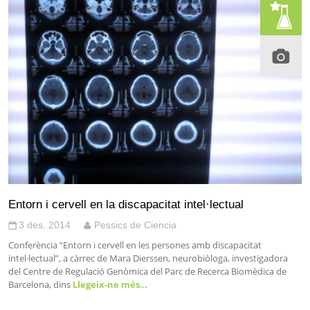
Entorn i cervell en la discapacitat intel·lectual
3 des. 2014
Pessics de Ciencia
Conferència “Entorn i cervell en les persones amb discapacitat
intel·lectual”, a càrrec de Mara Dierssen, neurobiòloga, investigadora
del Centre de Regulació Genòmica del Parc de Recerca Biomèdica de
Barcelona, dins
Llegeix-ne més…