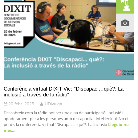
Conferència virtual DIXIT Vic: “Discapaci…què?: La
inclusió a través de la ràdio”
20 febr. 2025
UDivulga
Descobreix com la ràdio pot ser una eina de participació, inclusió i
apoderament per a les persones amb discapacitat intel·lectual. No et
perdis la conferència virtual “Discapaci… què?: La inclusió
Llegeix-ne
més…