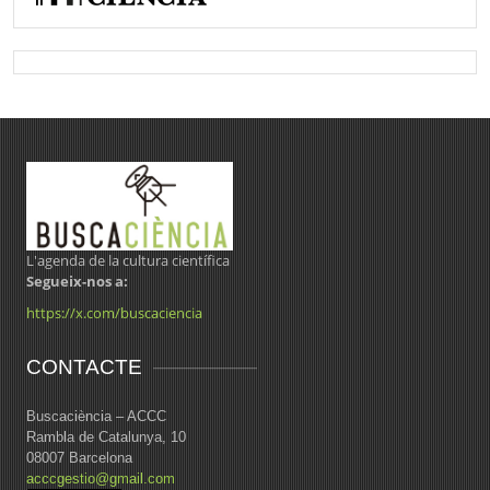
L'agenda de la cultura científica
Segueix-nos a:
https://x.com/buscaciencia
CONTACTE
Buscaciència – ACCC
Rambla de Catalunya, 10
08007 Barcelona
acccgestio@gmail.com