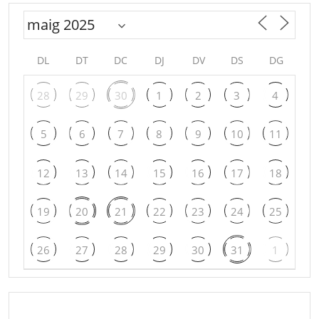
DL
DT
DC
DJ
DV
DS
DG
28
29
30
1
2
3
4
5
6
7
8
9
10
11
12
13
14
15
16
17
18
19
20
21
22
23
24
25
26
27
28
29
30
31
1