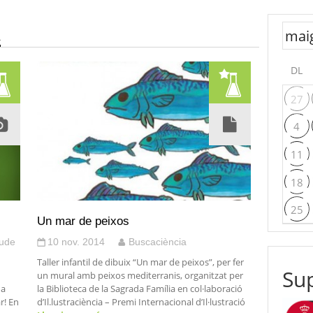
A
DL
27
4
11
18
25
Un mar de peixos
tude
10 nov. 2014
Buscaciència
Taller infantil de dibuix “Un mar de peixos”, per fer
Sup
un mural amb peixos mediterranis, organitzat per
 a
la Biblioteca de la Sagrada Família en col·laboració
r! En
d’Il.lustraciència – Premi Internacional d’Il·lustració