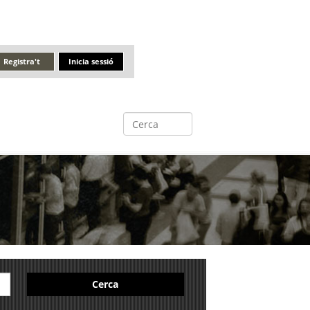
Registra't
Inicia sessió
Cerca