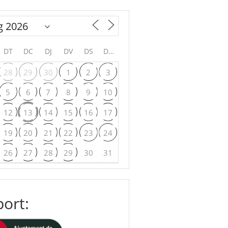
DT
DC
DJ
DV
DS
DG
28
29
30
1
2
3
5
6
7
8
9
10
12
13
14
15
16
17
19
20
21
22
23
24
26
27
28
29
30
31
ort: