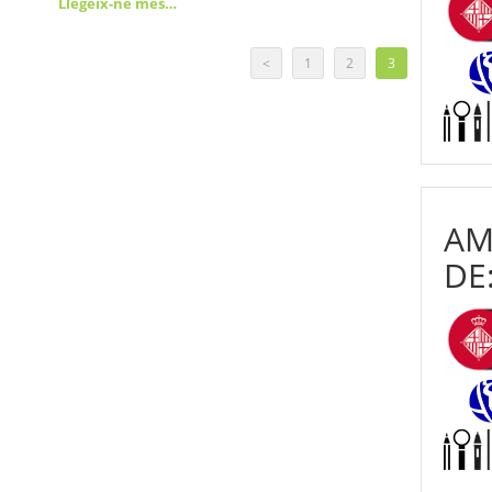
Llegeix-ne més…
<
1
2
3
AM
DE