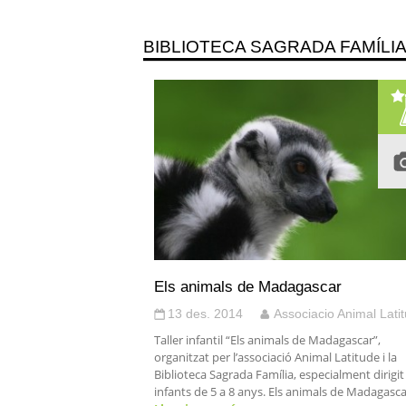
BIBLIOTECA SAGRADA FAMÍLI
Els animals de Madagascar
13 des. 2014
Associacio Animal Lati
Taller infantil “Els animals de Madagascar”,
organitzat per l’associació Animal Latitude i la
Biblioteca Sagrada Família, especialment dirigit
infants de 5 a 8 anys. Els animals de Madagasca