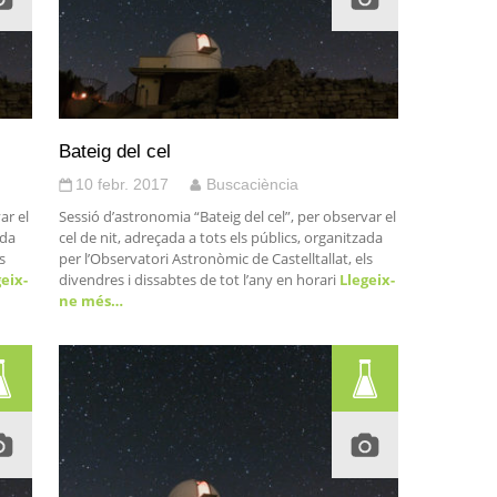
Bateig del cel
10 febr. 2017
Buscaciència
ar el
Sessió d’astronomia “Bateig del cel”, per observar el
ada
cel de nit, adreçada a tots els públics, organitzada
s
per l’Observatori Astronòmic de Castelltallat, els
eix-
divendres i dissabtes de tot l’any en horari
Llegeix-
ne més…