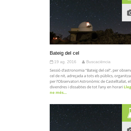
Bateig del cel
19 ag. 2016
Buscaciència
Sessió d’astronomia “Bateig del cel”, per observ
cel de nit, adreçada a tots els públics, organitz
per l’Observatori Astronòmic de Castelltallat, el
divendres i dissabtes de tot l’any en horari
Lleg
ne més…