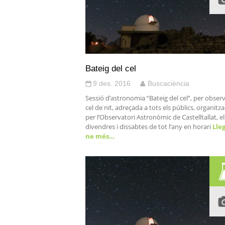
Bateig del cel
9 des. 2016
Buscaciència
Sessió d’astronomia “Bateig del cel”, per observ
cel de nit, adreçada a tots els públics, organitz
per l’Observatori Astronòmic de Castelltallat, el
divendres i dissabtes de tot l’any en horari
Lleg
ne més…