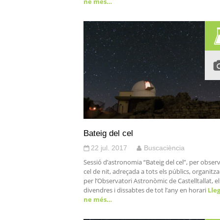
ne més…
Bateig del cel
22 jul. 2017
Buscaciència
Sessió d’astronomia “Bateig del cel”, per observ
cel de nit, adreçada a tots els públics, organitz
per l’Observatori Astronòmic de Castelltallat, el
divendres i dissabtes de tot l’any en horari
Lleg
ne més…