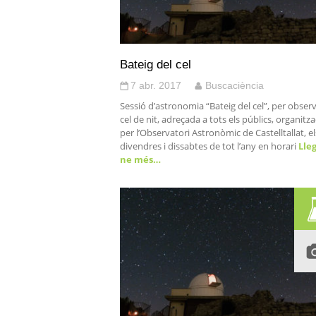
Bateig del cel
7 abr. 2017
Buscaciència
Sessió d’astronomia “Bateig del cel”, per observ
cel de nit, adreçada a tots els públics, organitz
per l’Observatori Astronòmic de Castelltallat, el
divendres i dissabtes de tot l’any en horari
Lleg
ne més…