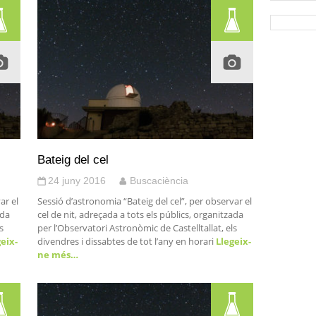
Bateig del cel
24 juny 2016
Buscaciència
ar el
Sessió d’astronomia “Bateig del cel”, per observar el
ada
cel de nit, adreçada a tots els públics, organitzada
s
per l’Observatori Astronòmic de Castelltallat, els
eix-
divendres i dissabtes de tot l’any en horari
Llegeix-
ne més…