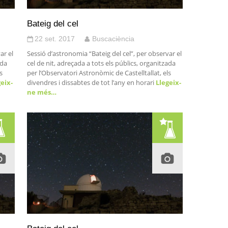
Bateig del cel
22 set. 2017
Buscaciència
ar el
Sessió d’astronomia “Bateig del cel”, per observar el
ada
cel de nit, adreçada a tots els públics, organitzada
s
per l’Observatori Astronòmic de Castelltallat, els
eix-
divendres i dissabtes de tot l’any en horari
Llegeix-
ne més…