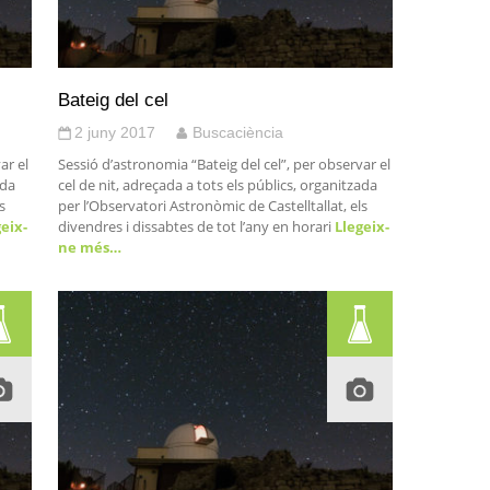
Bateig del cel
2 juny 2017
Buscaciència
ar el
Sessió d’astronomia “Bateig del cel”, per observar el
ada
cel de nit, adreçada a tots els públics, organitzada
s
per l’Observatori Astronòmic de Castelltallat, els
eix-
divendres i dissabtes de tot l’any en horari
Llegeix-
ne més…