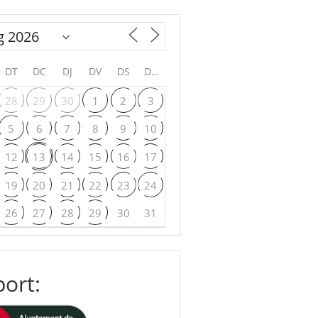
DT
DC
DJ
DV
DS
DG
28
29
30
1
2
3
5
6
7
8
9
10
12
13
14
15
16
17
19
20
21
22
23
24
26
27
28
29
30
31
ort: