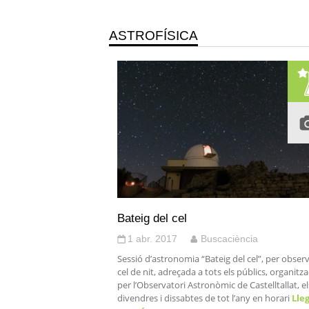
ASTROFÍSICA
Bateig del cel
1 abr. 2017
Buscaciència
Sessió d’astronomia “Bateig del cel”, per observ
cel de nit, adreçada a tots els públics, organitz
per l’Observatori Astronòmic de Castelltallat, el
divendres i dissabtes de tot l’any en horari
Lleg