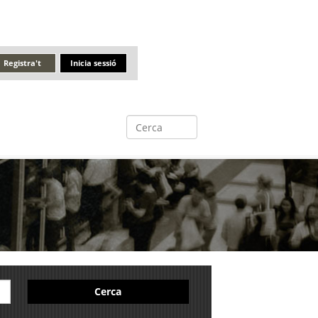
Registra't
Inicia sessió
Cerca