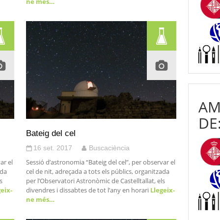
ne més…
AM
DE
Bateig del cel
16 set. 2017
Buscaciència
ar el
Sessió d’astronomia “Bateig del cel”, per observar el
ada
cel de nit, adreçada a tots els públics, organitzada
s
per l’Observatori Astronòmic de Castelltallat, els
eix-
divendres i dissabtes de tot l’any en horari
Llegeix-
ne més…