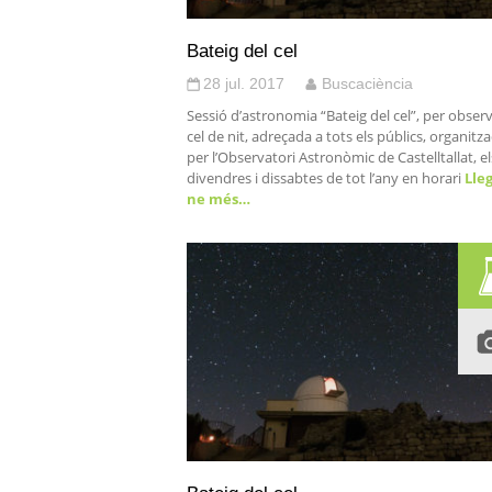
Bateig del cel
28 jul. 2017
Buscaciència
Sessió d’astronomia “Bateig del cel”, per observ
cel de nit, adreçada a tots els públics, organitz
per l’Observatori Astronòmic de Castelltallat, el
divendres i dissabtes de tot l’any en horari
Lleg
ne més…