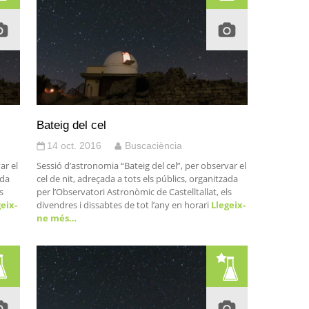
Bateig del cel
14 oct. 2016
Buscaciència
ar el
Sessió d’astronomia “Bateig del cel”, per observar el
ada
cel de nit, adreçada a tots els públics, organitzada
s
per l’Observatori Astronòmic de Castelltallat, els
eix-
divendres i dissabtes de tot l’any en horari
Llegeix-
ne més…