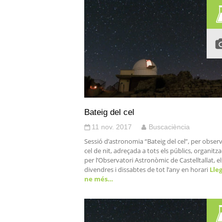
Bateig del cel
11 nov. 2017
Buscaciència
Sessió d’astronomia “Bateig del cel”, per observ
cel de nit, adreçada a tots els públics, organitz
per l’Observatori Astronòmic de Castelltallat, el
divendres i dissabtes de tot l’any en horari
Lleg
ne més…