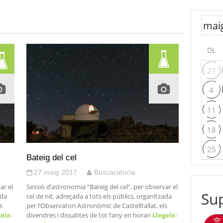
DL
27
4
11
18
25
Bateig del cel
27 maig 2017
Buscaciència
ar el
Sessió d’astronomia “Bateig del cel”, per observar el
Sup
ada
cel de nit, adreçada a tots els públics, organitzada
s
per l’Observatori Astronòmic de Castelltallat, els
eix-
divendres i dissabtes de tot l’any en horari
Llegeix-