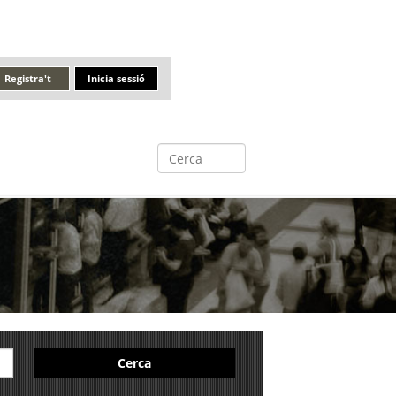
Registra't
Inicia sessió
Cerca