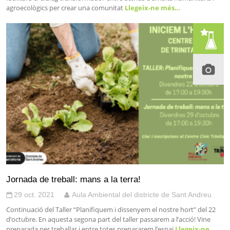
agroecològics per crear una comunitat
Llegeix-ne més…
Jornada de treball: mans a la terra!
29 oct. 2021
Aula Ambiental del districte de Sant Andreu
Continuació del Taller “Planifiquem i dissenyem el nostre hort” del 22
d’octubre. En aquesta segona part del taller passarem a l’acció! Vine
preparada per treballar i entre totes prepararem l’espai
Llegeix-ne