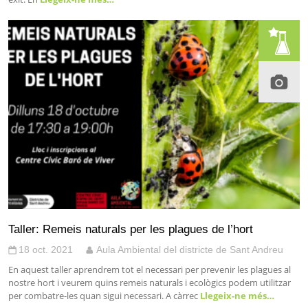
Taller: Remeis naturals per les plagues de l’hort
18 oct. 2021
Aula Ambiental del districte de Sant Andreu
En aquest taller aprendrem tot el necessari per prevenir les plagues al
nostre hort i veurem quins remeis naturals i ecològics podem utilitzar
per combatre-les quan sigui necessari. A càrrec
Llegeix-ne més…