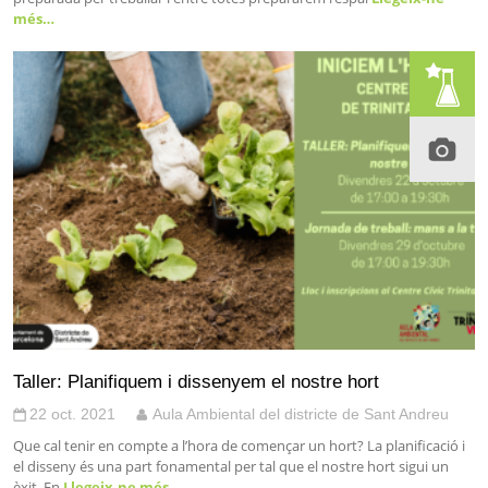
més…
Taller: Planifiquem i dissenyem el nostre hort
22 oct. 2021
Aula Ambiental del districte de Sant Andreu
Que cal tenir en compte a l’hora de començar un hort? La planificació i
el disseny és una part fonamental per tal que el nostre hort sigui un
èxit. En
Llegeix-ne més…