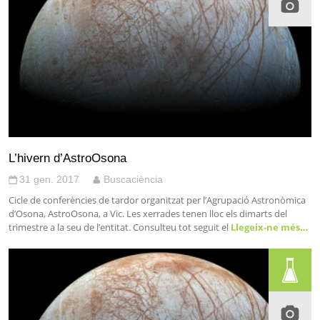
L’hivern d’AstroOsona
31 gen. 2017
Buscaciència
Cicle de conferències de tardor organitzat per l’Agrupació Astronòmica
d’Osona, AstroOsona, a Vic. Les xerrades tenen lloc els dimarts del
trimestre a la seu de l’entitat. Consulteu tot seguit el
Llegeix-ne més…