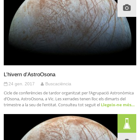
L’hivern d’AstroOsona
24 gen. 2017
Buscaciència
Cicle de conferències de tardor organitzat per l’Agrupació Astronòmica
d’Osona, AstroOsona, a Vic. Les xerrades tenen lloc els dimarts del
trimestre a la seu de l’entitat. Consulteu tot seguit el
Llegeix-ne més…