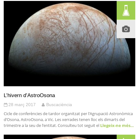
L’hivern d’AstroOsona
28 març 2017
Buscaciència
Cicle de conferències de tardor organitzat per l’Agrupació Astronòmica
d’Osona, AstroOsona, a Vic. Les xerrades tenen lloc els dimarts del
trimestre a la seu de l’entitat. Consulteu tot seguit el
Llegeix-ne més…