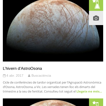
L’hivern d’AstroOsona
4 abr. 2017
Buscaciència
Cicle de conferències de tardor organitzat per l’Agrupació Astronòmica
d’Osona, AstroOsona, a Vic. Les xerrades tenen lloc els dimarts del
trimestre a la seu de l’entitat. Consulteu tot seguit el
Llegeix-ne més…