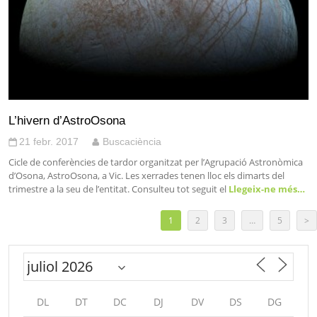
L’hivern d’AstroOsona
21 febr. 2017
Buscaciència
Cicle de conferències de tardor organitzat per l’Agrupació Astronòmica
d’Osona, AstroOsona, a Vic. Les xerrades tenen lloc els dimarts del
trimestre a la seu de l’entitat. Consulteu tot seguit el
Llegeix-ne més…
1
2
3
…
5
>
DL
DT
DC
DJ
DV
DS
DG