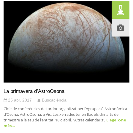
La primavera d’AstroOsona
25 abr. 2017
Buscaciència
Cicle de conferències de tardor organitzat per l’Agrupació Astronòmica
d’Osona, AstroOsona, a Vic. Les xerrades tenen lloc els dimarts del
trimestre a la seu de l’entitat. 18 d’abril. “Altres calendaris”,
Llegeix-ne
més…