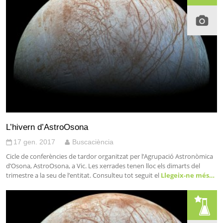
L’hivern d’AstroOsona
17 gen. 2017
Buscaciència
Cicle de conferències de tardor organitzat per l’Agrupació Astronòmica
d’Osona, AstroOsona, a Vic. Les xerrades tenen lloc els dimarts del
trimestre a la seu de l’entitat. Consulteu tot seguit el
Llegeix-ne més…