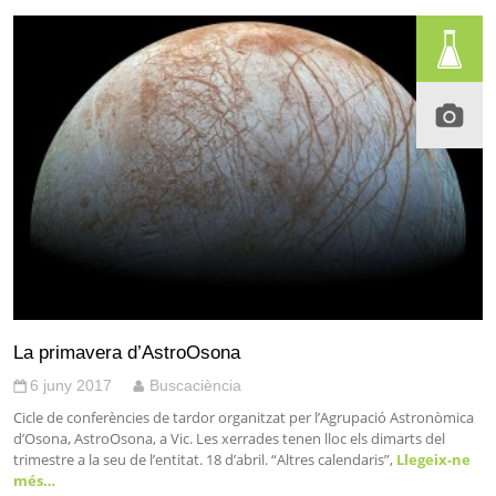
La primavera d’AstroOsona
6 juny 2017
Buscaciència
Cicle de conferències de tardor organitzat per l’Agrupació Astronòmica
d’Osona, AstroOsona, a Vic. Les xerrades tenen lloc els dimarts del
trimestre a la seu de l’entitat. 18 d’abril. “Altres calendaris”,
Llegeix-ne
més…