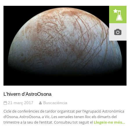
L’hivern d’AstroOsona
21 març 2017
Buscaciència
Cicle de conferències de tardor organitzat per l’Agrupació Astronòmica
d’Osona, AstroOsona, a Vic. Les xerrades tenen lloc els dimarts del
trimestre a la seu de l’entitat. Consulteu tot seguit el
Llegeix-ne més…