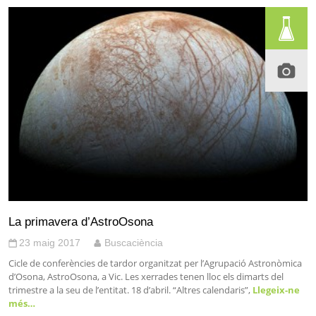
La primavera d’AstroOsona
23 maig 2017
Buscaciència
Cicle de conferències de tardor organitzat per l’Agrupació Astronòmica
d’Osona, AstroOsona, a Vic. Les xerrades tenen lloc els dimarts del
trimestre a la seu de l’entitat. 18 d’abril. “Altres calendaris”,
Llegeix-ne
més…