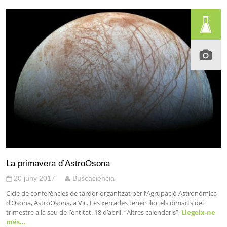
La primavera d’AstroOsona
20 juny 2017
Buscaciència
Cicle de conferències de tardor organitzat per l’Agrupació Astronòmica
d’Osona, AstroOsona, a Vic. Les xerrades tenen lloc els dimarts del
trimestre a la seu de l’entitat. 18 d’abril. “Altres calendaris”,
Llegeix-ne
més…