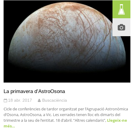
La primavera d’AstroOsona
18 abr. 2017
Buscaciència
Cicle de conferències de tardor organitzat per l’Agrupació Astronòmica
d’Osona, AstroOsona, a Vic. Les xerrades tenen lloc els dimarts del
trimestre a la seu de l’entitat. 18 d’abril. “Altres calendaris”,
Llegeix-ne
més…