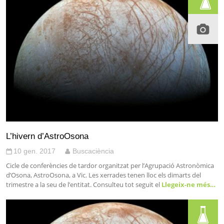
L’hivern d’AstroOsona
10 gen. 2017
Buscaciència
Cicle de conferències de tardor organitzat per l’Agrupació Astronòmica
d’Osona, AstroOsona, a Vic. Les xerrades tenen lloc els dimarts del
trimestre a la seu de l’entitat. Consulteu tot seguit el
Llegeix-ne més…