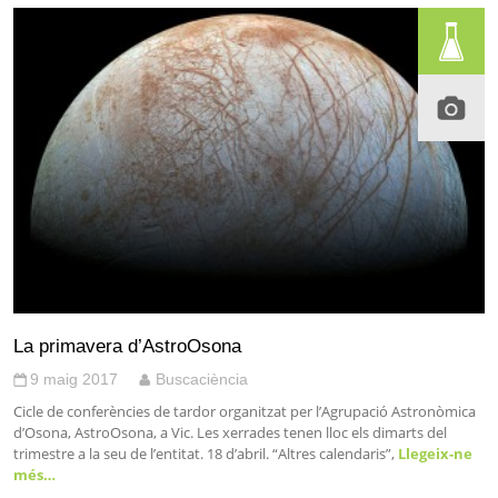
La primavera d’AstroOsona
9 maig 2017
Buscaciència
Cicle de conferències de tardor organitzat per l’Agrupació Astronòmica
d’Osona, AstroOsona, a Vic. Les xerrades tenen lloc els dimarts del
trimestre a la seu de l’entitat. 18 d’abril. “Altres calendaris”,
Llegeix-ne
més…