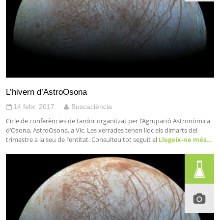
L’hivern d’AstroOsona
14 febr. 2017
Buscaciència
Cicle de conferències de tardor organitzat per l’Agrupació Astronòmica
d’Osona, AstroOsona, a Vic. Les xerrades tenen lloc els dimarts del
trimestre a la seu de l’entitat. Consulteu tot seguit el
Llegeix-ne més…