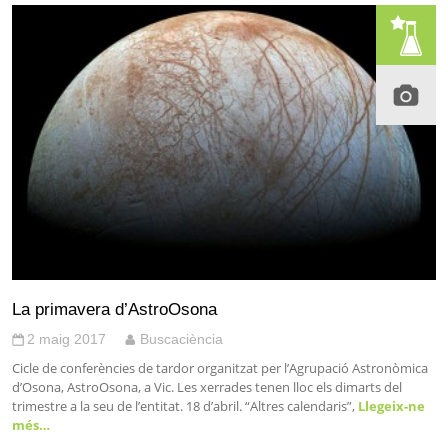
La primavera d’AstroOsona
2 maig 2017
Buscaciència
Cicle de conferències de tardor organitzat per l’Agrupació Astronòmica
d’Osona, AstroOsona, a Vic. Les xerrades tenen lloc els dimarts del
trimestre a la seu de l’entitat. 18 d’abril. “Altres calendaris”,
Llegeix-ne
més…