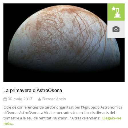
La primavera d’AstroOsona
30 maig 2017
Buscaciència
Cicle de conferències de tardor organitzat per l’Agrupació Astronòmica
d’Osona, AstroOsona, a Vic. Les xerrades tenen lloc els dimarts del
trimestre a la seu de l’entitat. 18 d’abril. “Altres calendaris”,
Llegeix-ne
més…