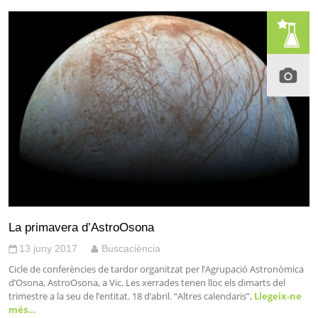
La primavera d’AstroOsona
13 juny 2017
Buscaciència
Cicle de conferències de tardor organitzat per l’Agrupació Astronòmica
d’Osona, AstroOsona, a Vic. Les xerrades tenen lloc els dimarts del
trimestre a la seu de l’entitat. 18 d’abril. “Altres calendaris”,
Llegeix-ne
més…