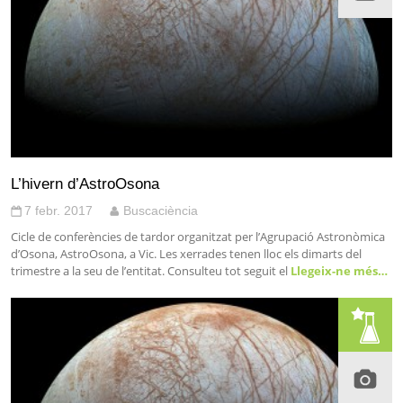
L’hivern d’AstroOsona
7 febr. 2017
Buscaciència
Cicle de conferències de tardor organitzat per l’Agrupació Astronòmica
d’Osona, AstroOsona, a Vic. Les xerrades tenen lloc els dimarts del
trimestre a la seu de l’entitat. Consulteu tot seguit el
Llegeix-ne més…