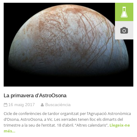
La primavera d’AstroOsona
16 maig 2017
Buscaciència
Cicle de conferències de tardor organitzat per l’Agrupació Astronòmica
d’Osona, AstroOsona, a Vic. Les xerrades tenen lloc els dimarts del
trimestre a la seu de l’entitat. 18 d’abril. “Altres calendaris”,
Llegeix-ne
més…