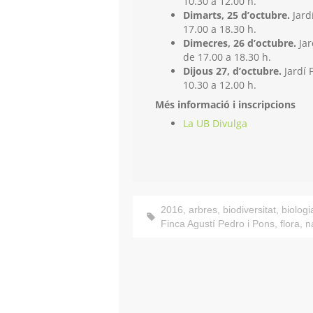
10.30 a 12.00 h.
Dimarts, 25 d’octubre.
Jardí
17.00 a 18.30 h.
Dimecres, 26 d’octubre.
Jar
de 17.00 a 18.30 h.
Dijous 27, d’octubre.
Jardí F
10.30 a 12.00 h.
Més informació i inscripcions
La UB Divulga
2016
,
arbres
,
biodiversitat
,
biologi
Finca Agustí Pedro i Pons
,
flora
,
n