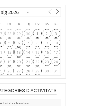
DL
DT
DC
DJ
DV
DS
DG
27
28
29
30
1
2
3
4
5
6
7
8
9
10
11
12
13
14
15
16
17
18
19
20
21
22
23
24
25
26
27
28
29
30
31
ATEGORIES D'ACTIVITATS
Activitats a la natura