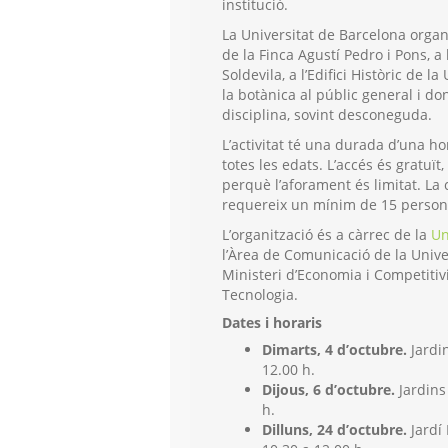
institució.
La Universitat de Barcelona organi
de la Finca Agustí Pedro i Pons, a 
Soldevila, a l’Edifici Històric de 
la botànica al públic general i do
disciplina, sovint desconeguda.
L’activitat té una durada d’una h
totes les edats. L’accés és gratuït,
perquè l’aforament és limitat. La
requereix un mínim de 15 persones 
L’organització és a càrrec de la
Un
l’Àrea de Comunicació de la Unive
Ministeri d’Economia i Competitivi
Tecnologia.
Dates i horaris
Dimarts, 4 d’octubre.
Jardin
12.00 h.
Dijous, 6 d’octubre.
Jardins 
h.
Dilluns, 24 d’octubre.
Jardí 