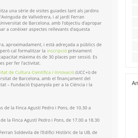
tza una sèrie de visites guiades tant als jardins
l’Avinguda de Vallvidrera, i al jardí Ferran
la Universitat de Barcelona, amb l’objectiu d’apropar
nar a conèixer aspectes rellevants d’aquesta
ora, aproximadament, i està adreçada a públics de
 però cal formalitzar la
inscripció
prèviament
 capacitat màxima és de 30 places per sessió. Es
per fer l’activitat.
itat de Cultura Científica i Innovació
(UCC+i) de
rsitat de Barcelona, amb el finançament del
Am
tat – Fundació Espanyola per a la Ciència i la
s de la Finca Agustí Pedro i Pons, de 10.30 a
de la Finca Agustí Pedro i Pons, de 17.00 a 18.30
Ferran Soldevila de l’Edifici Històric de la UB, de