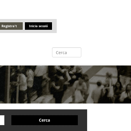
Registra't
Inicia sessió
Cerca