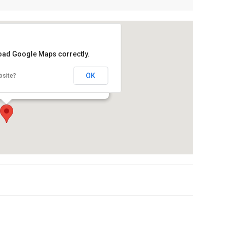
load Google Maps correctly.
Històric de la Universitat de Barcelona)
OK
bsite?
85