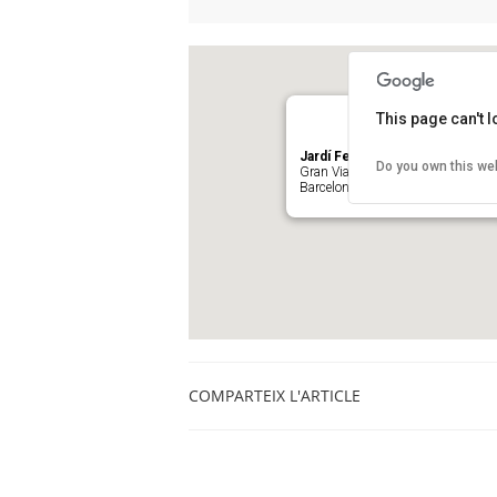
This page can't 
Jardí Ferran Soldevila (Edifici 
Do you own this we
Gran Via de les Corts Catalanes 5
Barcelona
COMPARTEIX L'ARTICLE