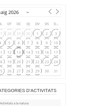
DL
DT
DC
DJ
DV
DS
DG
27
28
29
30
1
2
3
4
5
6
7
8
9
10
11
12
13
14
15
16
17
18
19
20
21
22
23
24
25
26
27
28
29
30
31
ATEGORIES D'ACTIVITATS
Activitats a la natura