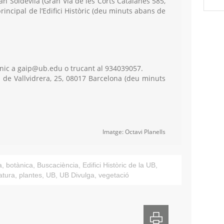
an Soldevila (Gran Via de les Corts Catalanes 585,
rincipal de l’Edifici Històric (deu minuts abans de
nic a gaip@ub.edu o trucant al 934039057.
de Vallvidrera, 25, 08017 Barcelona (deu minuts
Imatge: Octavi Planells
a
,
botànica
,
Buscaciència
,
Edifici Històric de la UB
,
atura
,
plantes
,
UB
,
UB Divulga
,
vegetació