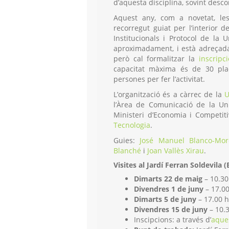
d’aquesta disciplina, sovint desc
Aquest any, com a novetat, les
recorregut guiat per l’interior d
Institucionals i Protocol de la U
aproximadament, i està adreçada 
però cal formalitzar la
inscripc
capacitat màxima és de 30 pla
persones per fer l’activitat.
L’organització és a càrrec de la
U
l’Àrea de Comunicació de la Un
Ministeri d’Economia i Competiti
Tecnologia
.
Guies:
José Manuel Blanco-Mor
Blanché
i
Joan Vallès Xirau
.
Visites al Jardí Ferran Soldevila (
Dimarts 22 de maig
– 10.30 
Divendres 1 de juny
– 17.00
Dimarts 5 de juny
– 17.00 h
Divendres 15 de juny
– 10.
Inscipcions: a través d’
aque