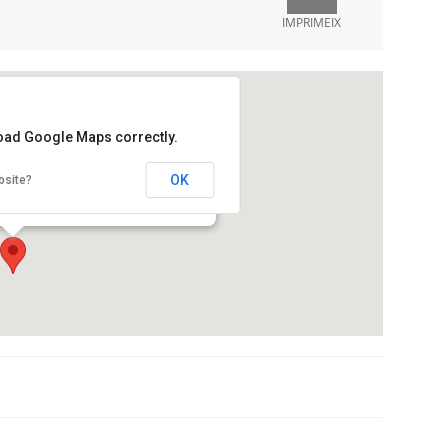
IMPRIMEIX
load Google Maps correctly.
Històric de la Universitat de Barcelona)
OK
bsite?
85