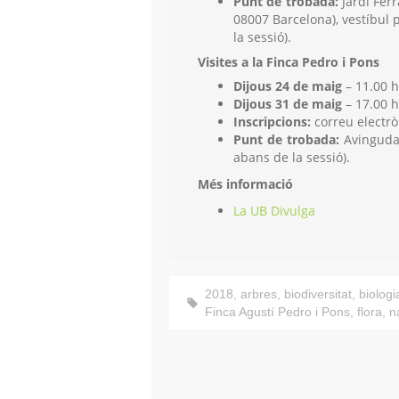
Punt de trobada:
Jardí Ferr
08007 Barcelona), vestíbul p
la sessió).
Visites a la Finca Pedro i Pons
Dijous 24 de maig
– 11.00 h
Dijous 31 de maig
– 17.00 h
Inscripcions:
correu electrò
Punt de trobada:
Avinguda 
abans de la sessió).
Més informació
La UB Divulga
2018
,
arbres
,
biodiversitat
,
biologi
Finca Agustí Pedro i Pons
,
flora
,
n