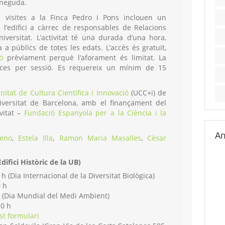
oneguda.
 visites a la Finca Pedro i Pons inclouen un
e l’edifici a càrrec de responsables de Relacions
niversitat. L’activitat té una durada d’una hora,
a públics de totes les edats. L’accés és gratuït,
ió
prèviament perquè l’aforament és limitat. La
ces per sessió. Es requereix un mínim de 15
nitat de Cultura Científica i Innovació
(UCC+i) de
iversitat de Barcelona, amb el finançament del
vitat –
Fundació Espanyola per a la Ciència i la
Am
eno
,
Estela Illa
,
Ramon Maria Masalles
,
Cèsar
Edifici Històric de la UB)
h (Dia Internacional de la Diversitat Biològica)
 h
 (Dia Mundial del Medi Ambient)
30 h
st formulari