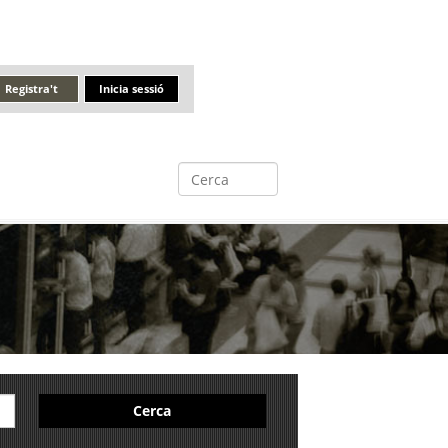
Registra't
Inicia sessió
Cerca