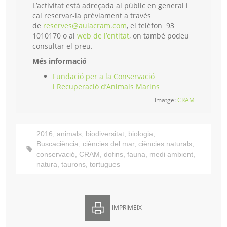
L’activitat està adreçada al públic en general i
cal reservar-la prèviament a través
de
reserves@aulacram.com
, el telèfon 93
1010170 o al
web de l’entitat
, on també podeu
consultar el preu.
Més informació
Fundació per a la Conservació
i Recuperació d’Animals Marins
Imatge:
CRAM
2016
,
animals
,
biodiversitat
,
biologia
,
Buscaciència
,
ciències del mar
,
ciències naturals
,
conservació
,
CRAM
,
dofins
,
fauna
,
medi ambient
,
natura
,
taurons
,
tortugues
IMPRIMEIX