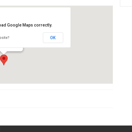
load Google Maps correctly.
ció CRAM
OK
bsite?
 de la platja 30
de Llobregat