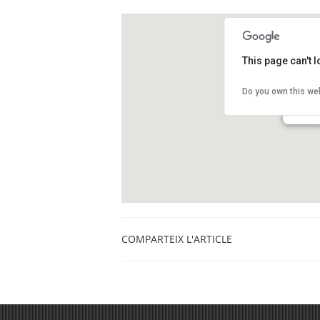
This page can't 
Funda
Do you own this we
Passeig
El Prat 
COMPARTEIX L'ARTICLE