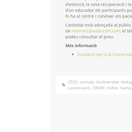
d’extinció, la seva recuperació i 
d’un educador els participants pod
hi ha al centre i conèixer els pac
L’activitat està adreçada al públi
de
reserves@aulacram.com
, el t
podeu consultar el preu.
Més informació
Fundació per a la Conserva
2016
,
animals
,
biodiversitat
,
biolog
conservació
,
CRAM
,
dofins
,
fauna