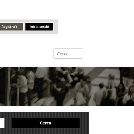
Registra't
Inicia sessió
Cerca