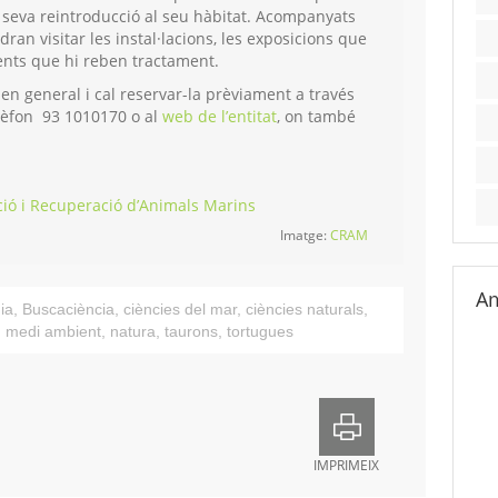
la seva reintroducció al seu hàbitat. Acompanyats
ran visitar les instal·lacions, les exposicions que
ients que hi reben tractament.
c en general i cal reservar-la prèviament a través
elèfon 93 1010170 o al
web de l’entitat
, on també
ció i Recuperació d’Animals Marins
Imatge:
CRAM
Am
ia
,
Buscaciència
,
ciències del mar
,
ciències naturals
,
,
medi ambient
,
natura
,
taurons
,
tortugues
IMPRIMEIX