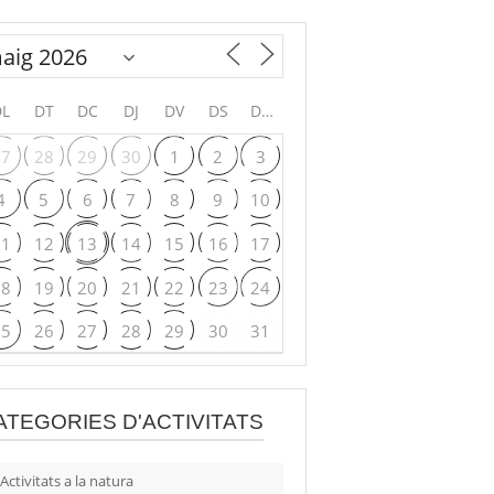
DL
DT
DC
DJ
DV
DS
DG
27
28
29
30
1
2
3
4
5
6
7
8
9
10
11
12
13
14
15
16
17
18
19
20
21
22
23
24
25
26
27
28
29
30
31
ATEGORIES D'ACTIVITATS
Activitats a la natura