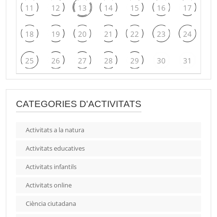
11
12
13
14
15
16
17
18
19
20
21
22
23
24
25
26
27
28
29
30
31
CATEGORIES D'ACTIVITATS
Activitats a la natura
Activitats educatives
Activitats infantils
Activitats online
Ciència ciutadana