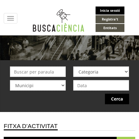
Inicia sessió
Toggle
Registra't
navigation
Entitats
Cerca
FITXA D'ACTIVITAT