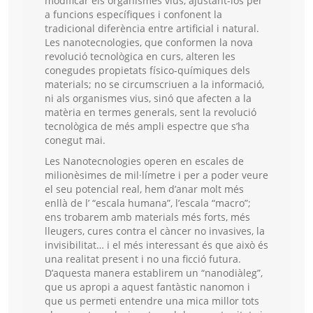
modificar els organismes vius, ajustant-los per
a funcions específiques i confonent la
tradicional diferència entre artificial i natural.
Les nanotecnologies, que conformen la nova
revolució tecnològica en curs, alteren les
conegudes propietats físico-químiques dels
materials; no se circumscriuen a la informació,
ni als organismes vius, sinó que afecten a la
matèria en termes generals, sent la revolució
tecnològica de més ampli espectre que s’ha
conegut mai.
Les Nanotecnologies operen en escales de
milionèsimes de mil·límetre i per a poder veure
el seu potencial real, hem d’anar molt més
enllà de l’ “escala humana”, l’escala “macro”;
ens trobarem amb materials més forts, més
lleugers, cures contra el càncer no invasives, la
invisibilitat… i el més interessant és que això és
una realitat present i no una ficció futura.
D’aquesta manera establirem un “nanodiàleg”,
que us apropi a aquest fantàstic nanomon i
que us permeti entendre una mica millor tots