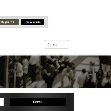
Registra't
Inicia sessió
Cerca