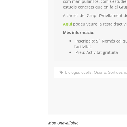
com manipular-los, com s’estudien,
estudis concrets que en fa el Gr
A càrrec de: Grup d’Anellament d
Aquí
podeu veure la resta d’acti
Més informació:
Inscripció:
Sí. Només cal q
l’activitat.
Preu:
Activitat gratuïta
biologia
,
ocells
,
Osona
,
Sortides n
Map Unavailable