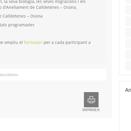
 la seva biologia, les seves migracions i els
up d’Anellament de Calldetenes – Osona.
e Calldetenes – Osona
vitats programades
ue ompliu el
formulari
per a cada participant a
aturalistes
Am
IMPRIMEIX