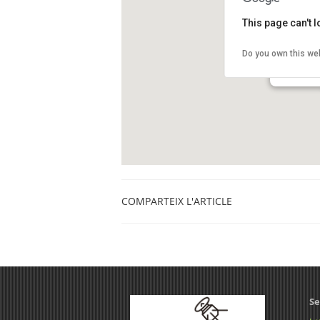
This page can't 
Aula Ambi
Do you own this we
Passeig Tur
Barcelona
COMPARTEIX L'ARTICLE
Se