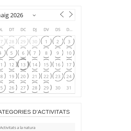
DL
DT
DC
DJ
DV
DS
DG
27
28
29
30
1
2
3
4
5
6
7
8
9
10
11
12
13
14
15
16
17
18
19
20
21
22
23
24
25
26
27
28
29
30
31
ATEGORIES D'ACTIVITATS
Activitats a la natura