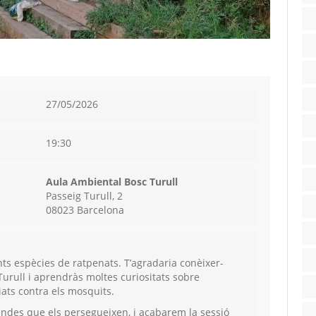
27/05/2026
19:30
Aula Ambiental Bosc Turull
Passeig Turull, 2
08023 Barcelona
ts espècies de ratpenats. T’agradaria conèixer-
Turull i aprendràs moltes curiositats sobre
iats contra els mosquits.
endes que els persegueixen, i acabarem la sessió