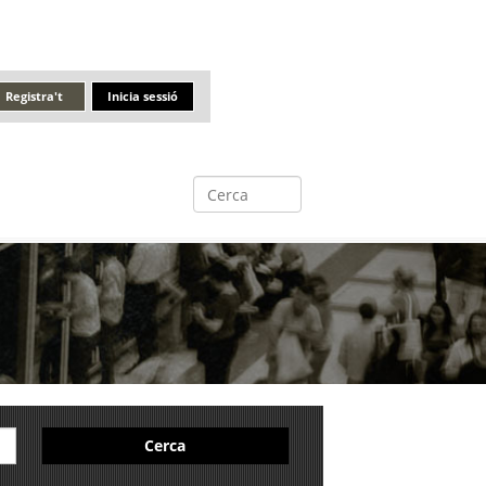
Registra't
Inicia sessió
Cerca