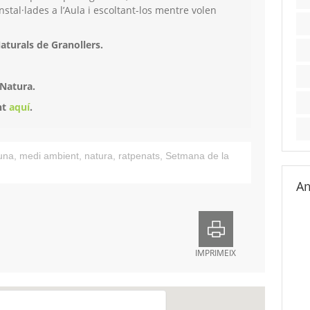
nstal·lades a l’Aula i escoltant-los mentre volen
aturals de Granollers.
Natura.
nt
aquí
.
una
,
medi ambient
,
natura
,
ratpenats
,
Setmana de la
Am
IMPRIMEIX