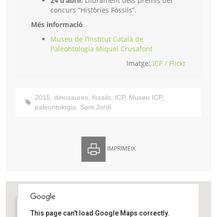
24 d’abril.
Lliurament dels premis del
concurs “Històries Fòssils”.
Més informació
Museu de l’Institut Català de
Paleontologia Miquel Crusafont
Imatge:
ICP / Flickr
2015
,
dinosaures
,
fòssils
,
ICP
,
Museu ICP
,
paleontologia
,
Sant Jordi
IMPRIMEIX
This page can't load Google Maps correctly.