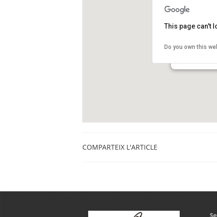
This page can't 
Centre Cívic C
Do you own this we
Carrer Vilamar 
Calafell
COMPARTEIX L'ARTICLE
Se