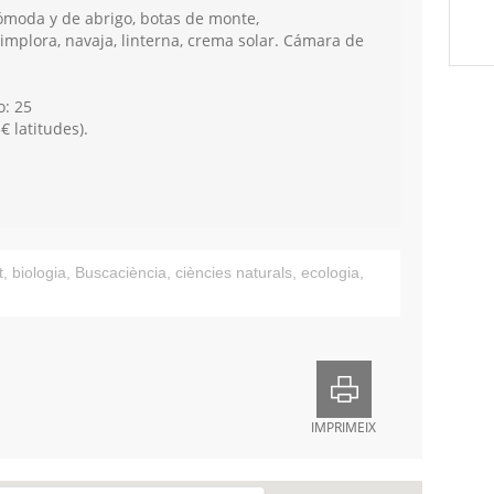
moda y de abrigo, botas de monte,
mplora, navaja, linterna, crema solar. Cámara de
o: 25
€ latitudes).
t
,
biologia
,
Buscaciència
,
ciències naturals
,
ecologia
,
IMPRIMEIX