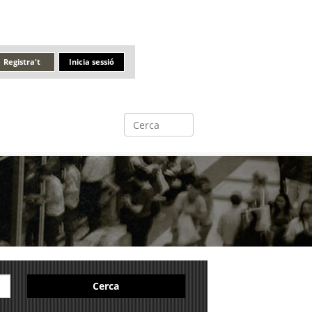
Registra't
Inicia sessió
Cerca