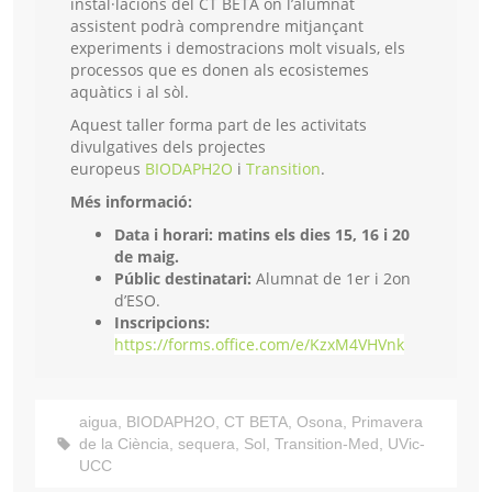
instal·lacions del CT BETA on l’alumnat
assistent podrà comprendre mitjançant
experiments i demostracions molt visuals, els
processos que es donen als ecosistemes
aquàtics i al sòl.
Aquest taller forma part de les activitats
divulgatives dels projectes
europeus
BIODAPH2O
i
Transition
.
Més informació:
Data i horari: matins els dies 15, 16 i 20
de maig.
Públic destinatari:
Alumnat de 1er i 2on
d’ESO.
Inscripcions:
https://forms.office.com/e/KzxM4VHVnk
aigua
,
BIODAPH2O
,
CT BETA
,
Osona
,
Primavera
de la Ciència
,
sequera
,
Sol
,
Transition-Med
,
UVic-
UCC