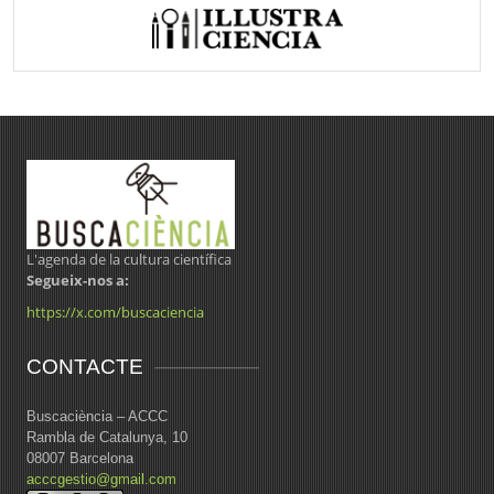
L'agenda de la cultura científica
Segueix-nos a:
https://x.com/buscaciencia
CONTACTE
Buscaciència – ACCC
Rambla de Catalunya, 10
08007 Barcelona
acccgestio@gmail.com