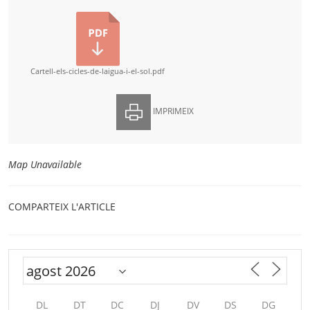
Cartell-els-cicles-de-laigua-i-el-sol.pdf
IMPRIMEIX
Map Unavailable
COMPARTEIX L'ARTICLE
DL
DT
DC
DJ
DV
DS
DG