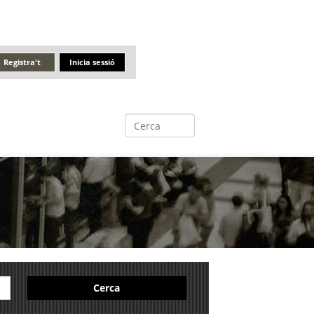
Registra't
Inicia sessió
Cerca