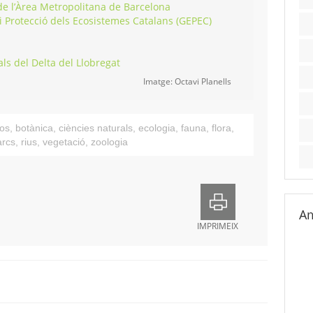
 de l’Àrea Metropolitana de Barcelona
 i Protecció dels Ecosistemes Catalans (GEPEC)
als del Delta del Llobregat
Imatge: Octavi Planells
os
,
botànica
,
ciències naturals
,
ecologia
,
fauna
,
flora
,
arcs
,
rius
,
vegetació
,
zoologia
Am
IMPRIMEIX