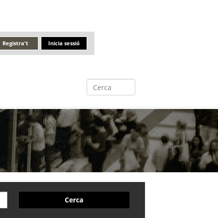
Registra't
Inicia sessió
Cerca