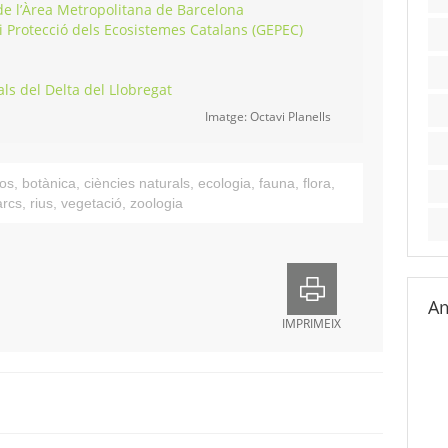
 de l’Àrea Metropolitana de Barcelona
 i Protecció dels Ecosistemes Catalans (GEPEC)
als del Delta del Llobregat
Imatge: Octavi Planells
os
,
botànica
,
ciències naturals
,
ecologia
,
fauna
,
flora
,
arcs
,
rius
,
vegetació
,
zoologia
Am
IMPRIMEIX