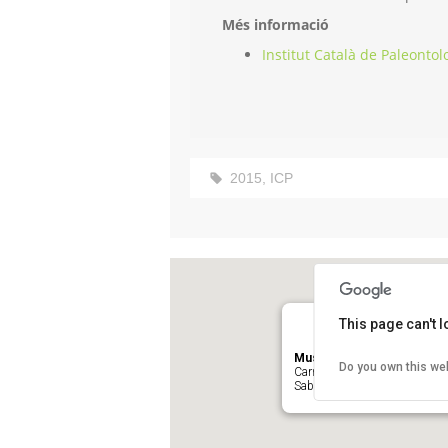
Més informació
Institut Català de Paleonto
2015
,
ICP
This page can't 
Museu de l’Institut Català
Do you own this we
Carrer de l'Escola Industrial, 
Sabadell