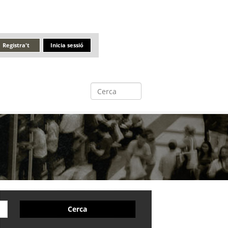
Registra't
Inicia sessió
Cerca