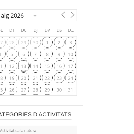
DL
DT
DC
DJ
DV
DS
DG
27
28
29
30
1
2
3
4
5
6
7
8
9
10
11
12
13
14
15
16
17
18
19
20
21
22
23
24
25
26
27
28
29
30
31
ATEGORIES D'ACTIVITATS
Activitats a la natura