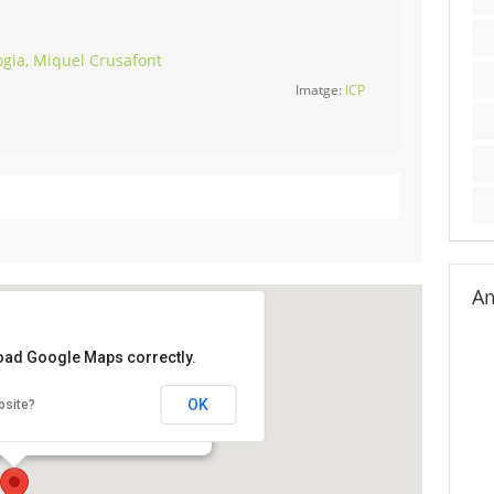
logia, Miquel Crusafont
Imatge:
ICP
Am
load Google Maps correctly.
 de Paleontologia Miquel Crusafont
OK
bsite?
23