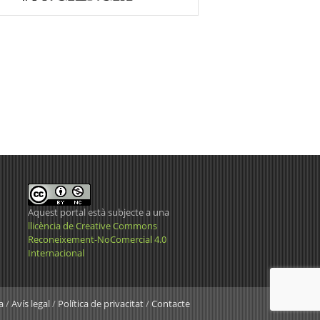
Aquest portal està subjecte a una
llicència de Creative Commons
Reconeixement-NoComercial 4.0
Internacional
a
/
Avís legal
/
Política de privacitat
/
Contacte