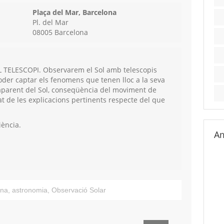
Plaça del Mar, Barcelona
Pl. del Mar
08005 Barcelona
 TELESCOPI. Observarem el Sol amb telescopis
poder captar els fenomens que tenen lloc a la seva
 aparent del Sol, conseqüència del moviment de
at de les explicacions pertinents respecte del que
ència.
Am
ona
,
astronomia
,
Observació Solar