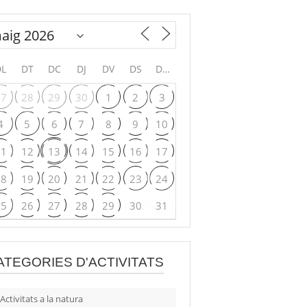
DL
DT
DC
DJ
DV
DS
DG
27
28
29
30
1
2
3
4
5
6
7
8
9
10
11
12
13
14
15
16
17
18
19
20
21
22
23
24
25
26
27
28
29
30
31
ATEGORIES D'ACTIVITATS
Activitats a la natura