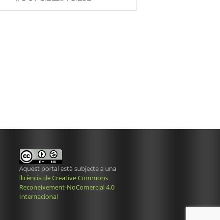
Aquest portal està subjecte a una
llicència de Creative Commons
Reconeixement-NoComercial 4.0
Internacional