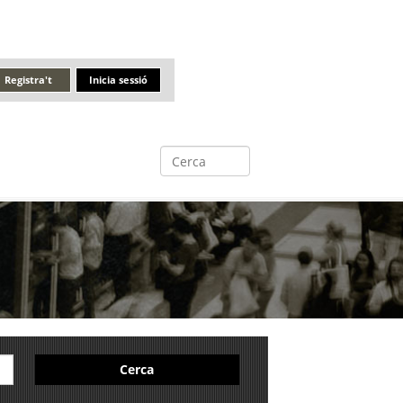
Registra't
Inicia sessió
Cerca