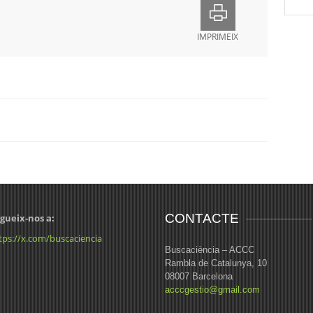
IMPRIMEIX
CONTACTE
gueix-nos a:
tps://x.com/buscaciencia
Buscaciència – ACCC
Rambla de Catalunya, 10
08007 Barcelona
acccgestio@gmail.com