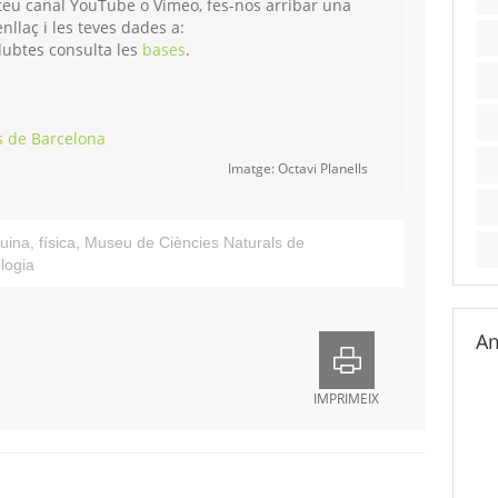
l teu canal YouTube o Vimeo, fes-nos arribar una
enllaç i les teves dades a:
dubtes consulta les
bases
.
s de Barcelona
Imatge: Octavi Planells
uina
,
física
,
Museu de Ciències Naturals de
logia
Am
IMPRIMEIX