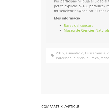
Per participar-hi, puja el vídeo a
petita explicació (100 paraules), l’
museuciencies@bcn.cat. Si tens 
Més informació
Bases del concurs
Museu de Ciències Natural
2016
,
alimentació
,
Buscaciència
,
c
Barcelona
,
nutrició
,
química
,
tecno
COMPARTEIX L'ARTICLE