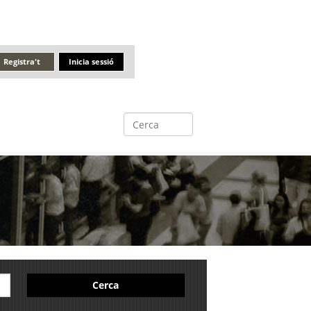
Registra't
Inicia sessió
Cerca