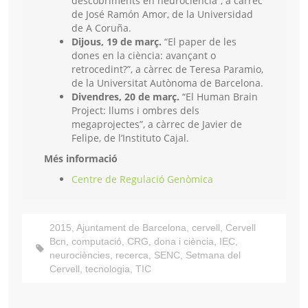
descobriments en neurociència”, a càrrec
de José Ramón Amor, de la Universidad
de A Coruña.
Dijous, 19 de març.
“El paper de les
dones en la ciència: avançant o
retrocedint?”, a càrrec de Teresa Paramio,
de la Universitat Autònoma de Barcelona.
Divendres, 20 de març.
“El Human Brain
Project: llums i ombres dels
megaprojectes”, a càrrec de Javier de
Felipe, de l’Instituto Cajal.
Més informació
Centre de Regulació Genòmica
2015
,
Ajuntament de Barcelona
,
cervell
,
Cervell
Bcn
,
computació
,
CRG
,
dona i ciència
,
IEC
,
neurociències
,
recerca
,
SENC
,
Setmana del
Cervell
,
tecnologia
,
TIC