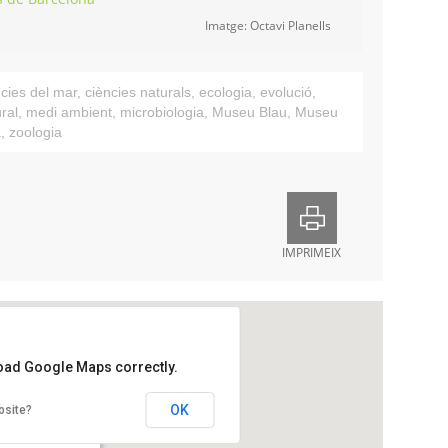
Imatge: Octavi Planells
ncies del mar
,
ciències naturals
,
ecologia
,
evolució
,
ural
,
medi ambient
,
microbiologia
,
Museu Blau
,
Museu
a
,
zoologia
IMPRIMEIX
load Google Maps correctly.
u
OK
bsite?
onardo da Vinci, 4-5