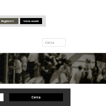
Registra't
Inicia sessió
Cerca