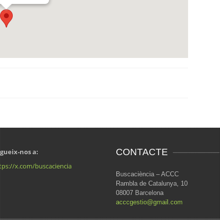
CONTACTE
gueix-nos a:
tps://x.com/buscaciencia
Buscaciència – ACCC
Rambla de Catalunya, 10
08007 Barcelona
acccgestio@gmail.com