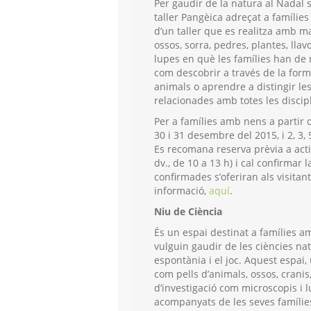
Per gaudir de la natura al Nadal s
taller Pangèica adreçat a famílies
d’un taller que es realitza amb ma
ossos, sorra, pedres, plantes, lla
lupes en què les famílies han de 
com descobrir a través de la for
animals o aprendre a distingir le
relacionades amb totes les discipl
Per a famílies amb nens a partir del
30 i 31 desembre del 2015, i 2, 3, 
Es recomana reserva prèvia a act
dv., de 10 a 13 h) i cal confirmar 
confirmades s’oferiran als visitant
informació,
aquí
.
Niu de Ciència
És un espai destinat a famílies 
vulguin gaudir de les ciències natu
espontània i el joc. Aquest espai
com pells d’animals, ossos, cranis
d’investigació com microscopis i 
acompanyats de les seves famílie