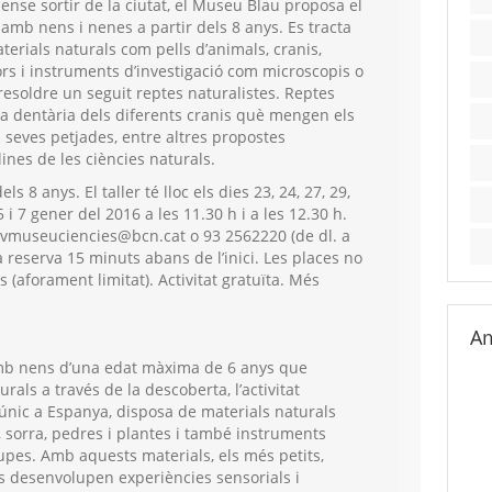
ense sortir de la ciutat, el Museu Blau proposa el
 amb nens i nenes a partir dels 8 anys. Es tracta
terials naturals com pells d’animals, cranis,
vors i instruments d’investigació com microscopis o
resoldre un seguit reptes naturalistes. Reptes
ma dentària dels diferents cranis què mengen els
s seves petjades, entre altres propostes
ines de les ciències naturals.
s 8 anys. El taller té lloc els dies 23, 24, 27, 29,
5 i 7 gener del 2016 a les 11.30 h i a les 12.30 h.
ivmuseuciencies@bcn.cat o 93 2562220 (de dl. a
la reserva 15 minuts abans de l’inici. Les places no
s (aforament limitat). Activitat gratuïta. Més
Am
amb nens d’una edat màxima de 6 anys que
rals a través de la descoberta, l’activitat
, únic a Espanya, disposa de materials naturals
, sorra, pedres i plantes i també instruments
lupes. Amb aquests materials, els més petits,
s desenvolupen experiències sensorials i