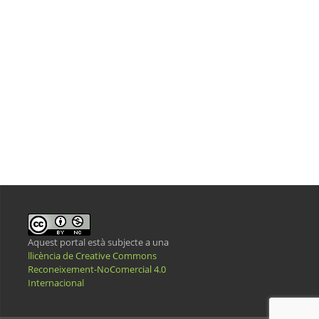
Aquest portal està subjecte a una
llicència de Creative Commons
Reconeixement-NoComercial 4.0
Internacional