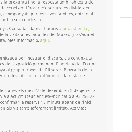
és la pregunta i no la resposta amb l’objectiu de
 de conèixer. L’horari d’obertura es divideix en
, acompanyats per les seves famílies, entren al
orti la seva curiositat.
anys. Consultar dates i horaris a
aquest enllaç
.
e la visita a les taquilles del Museu (no s’admet
tuïta. Més informació,
aquí
.
namitzada per mostrar el discurs, els continguts
ics de l’exposició permanent Planeta Vida. En una
 al grup a través de l’itinerari Biografia de la
 fer un descobriment autònom de la resta de
de 8 anys els dies 27 de desembre i 3 de gener, a
èvia a activmuseuciencies@bcn.cat o a 93 256 22
al confirmar la reserva 15 minuts abans de l’inici.
n als visitants (aforament limitat). Activitat
s de Barcelona