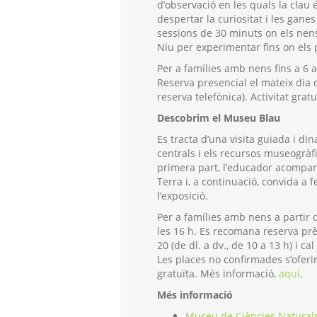
d’observació en les quals la clau 
despertar la curiositat i les ganes
sessions de 30 minuts on els nens
Niu per experimentar fins on els p
Per a famílies amb nens fins a 6 
Reserva presencial el mateix dia d
reserva telefònica). Activitat gra
Descobrim el Museu Blau
Es tracta d’una visita guiada i di
centrals i els recursos museogràf
primera part, l’educador acompanya
Terra i, a continuació, convida a
l’exposició.
Per a famílies amb nens a partir 
les 16 h. Es recomana reserva pr
20 (de dl. a dv., de 10 a 13 h) i c
Les places no confirmades s’oferira
gratuïta. Més informació,
aquí
.
Més informació
Museu de Ciències Natural