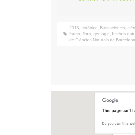
2016
,
botànica
,
Buscaciència
,
ciè
fauna
,
flora
,
geologia
,
història nat
de Ciències Naturals de Barcelon
This page can't 
Museu Bla
Do you own this we
Plaça de Le
Barcelona