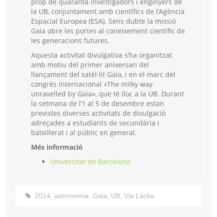
prop de quaranta investigadors i enginyers de
la UB, conjuntament amb científics de l’Agència
Espacial Europea (ESA). Sens dubte la missió
Gaia obre les portes al coneixement científic de
les generacions futures.
Aquesta activitat divulgativa s’ha organitzat
amb motiu del primer aniversari del
llançament del satèl·lit Gaia, i en el marc del
congrés internacional «The milky way
unravelled by Gaia», que té lloc a la UB. Durant
la setmana de l’1 al 5 de desembre estan
previstes diverses activitats de divulgació
adreçades a estudiants de secundària i
batxillerat i al públic en general.
Més informació
Universitat de Barcelona
2014
,
astronomia
,
Gaia
,
UB
,
Via Làctia