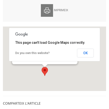
IMPRIMEIX
This page can't load Google Maps correctly.
Edifici Històric de la Universitat de Barcelona
OK
Do you own this website?
Gran Via de les Corts Catalanes, 585
Barcelona
COMPARTEIX L'ARTICLE