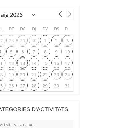
DL
DT
DC
DJ
DV
DS
DG
27
28
29
30
1
2
3
4
5
6
7
8
9
10
11
12
13
14
15
16
17
18
19
20
21
22
23
24
25
26
27
28
29
30
31
ATEGORIES D'ACTIVITATS
Activitats a la natura