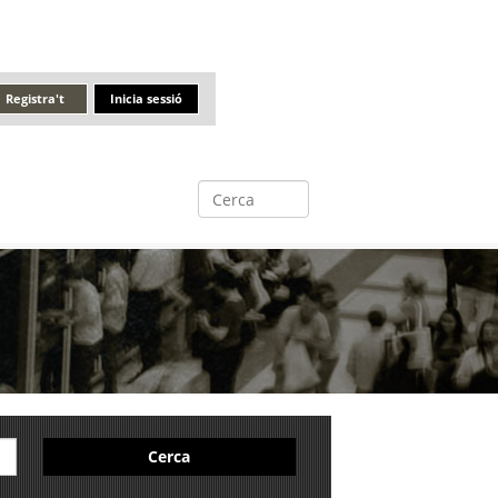
Registra't
Inicia sessió
Cerca