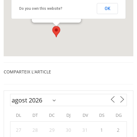
Auditori Barradas
OK
Do you own this website?
Rambla de Just Oliveras, 56
L'Hospitalet de Llobregat
COMPARTEIX L'ARTICLE
DL
DT
DC
DJ
DV
DS
DG
27
28
29
30
31
1
2