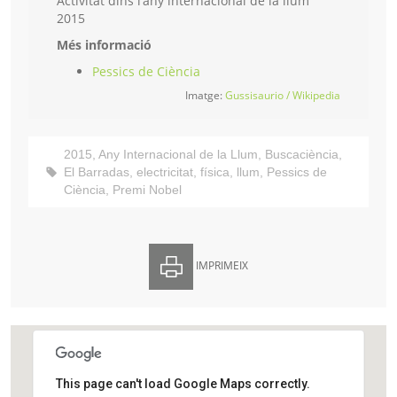
Activitat dins l’any internacional de la llum
2015
Més informació
Pessics de Ciència
Imatge:
Gussisaurio / Wikipedia
2015
,
Any Internacional de la Llum
,
Buscaciència
,
El Barradas
,
electricitat
,
física
,
llum
,
Pessics de
Ciència
,
Premi Nobel
IMPRIMEIX
This page can't load Google Maps correctly.